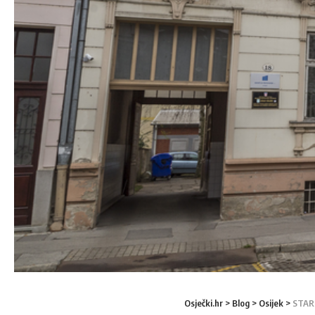
Osječki.hr
>
Blog
>
Osijek
>
STAR