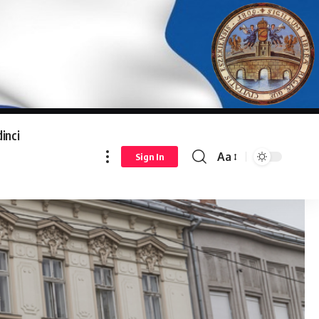
inci
Aa
Sign In