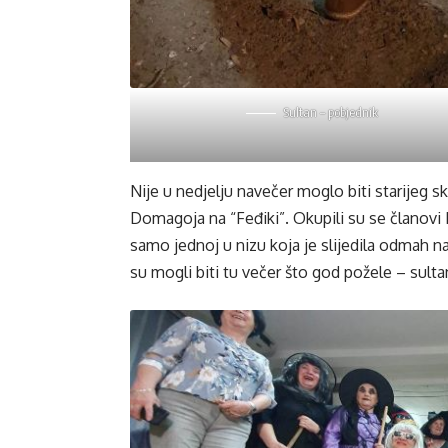
Sultan – pobjednik
Nije u nedjelju navečer moglo biti starijeg s
Domagoja na “Feđiki”. Okupili su se članovi 
samo jednoj u nizu koja je slijedila odmah na
su mogli biti tu večer što god požele – sultan