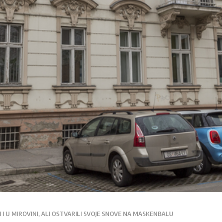
I I U MIROVINI, ALI OSTVARILI SVOJE SNOVE NA MASKENBALU