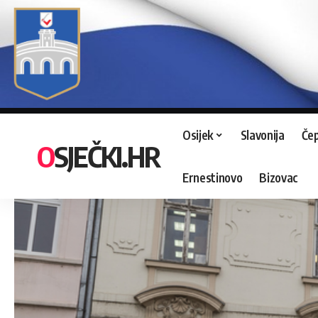
Osijek
Slavonija
Čep
OSJEČKI.HR
Ernestinovo
Bizovac