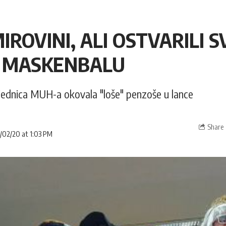
MIROVINI, ALI OSTVARILI S
 MASKENBALU
jednica MUH-a okovala "loše" penzoše u lance
Share
/02/20 at 1:03 PM