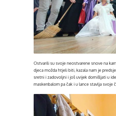
Ostvarili su svoje neostvarene snove na kar
djeca možda htjeli biti, kazala nam je preds
sretni i zadovoljni i još uvijek domišljati u i
maskenbalom pa čak i u lance stavlja svoje č