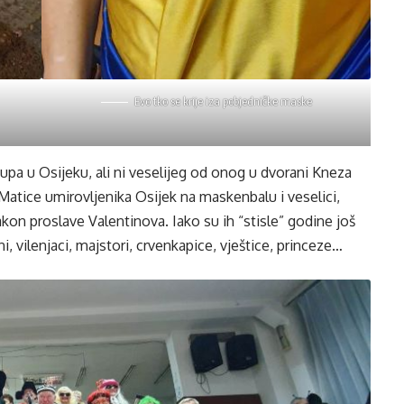
Evo tko se krije iza pobjedničke maske
kupa u Osijeku, ali ni veselijeg od onog u dvorani Kneza
Matice umirovljenika Osijek na maskenbalu i veselici,
kon proslave Valentinova. Iako su ih “stisle” godine još
i, vilenjaci, majstori, crvenkapice, vještice, princeze…