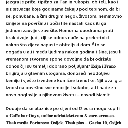
Jezgra je priče, tipično za Tanjin rukopis, obitelj, kao i
niz situacija koje godinama čekaju pod tepihom, da bi
se, ponukane, a čim drugim nego), životom, neminovno
iznijele na površinu i počistile nastali kaos ili ga
jednom zauvijek završile. Humorna duodrama prati
brak dvoje ljudi, čiji se odnos nađe na prekretnici
nakon što djeca napuste obiteljski dom. Što se
događa u ali i među ljudima nakon godina tišine, jesu li
vremenom stvorene spone dovoljne da bi održale
odnos čiji su temelji dobrano poljuljani? 𝐄𝐜𝐢𝐣𝐚 𝐢 𝐅𝐫𝐚𝐧𝐨
briljiraju u glavnim ulogama, donoseći neodoljivu
kemiju i vješto izvedene komične trenutke. Njihova igra
iznosi na površinu sve emocije i sukobe, ali i nade za
novo poglavlje u njihovom životu – navodi Mamić.
Dodaje da se ulaznice po cijeni od 12 eura mogu kupiti
u 𝐂𝐚𝐟𝐟𝐞 𝐛𝐚𝐫 𝐎𝐧𝐲𝐱, o𝐧𝐥𝐢𝐧𝐞 𝐚𝐝𝐫𝐢𝐚𝐭𝐢𝐜𝐤𝐞𝐭.𝐜𝐨𝐦 & 𝐜𝐨𝐫𝐞-𝐞𝐯𝐞𝐧𝐭.𝐜𝐨,
𝐓𝐢𝐬𝐚𝐤 𝐦𝐞𝐝𝐢𝐚 𝐏𝐨𝐫𝐭𝐚𝐧𝐨𝐯𝐚 𝐎𝐬𝐢𝐣𝐞𝐤, 𝐓𝐢𝐬𝐚𝐤 𝐩𝐥𝐮𝐬 – 𝐆𝐚𝐜𝐤𝐚 𝟏𝟎, 𝐎𝐬𝐢𝐣𝐞𝐤.