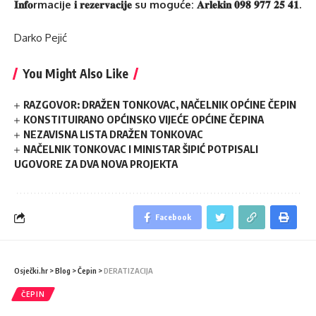
𝐈𝐧𝐟𝐨rmacije 𝐢 𝐫𝐞𝐳𝐞𝐫𝐯𝐚𝐜𝐢𝐣𝐞 su moguće: 𝐀𝐫𝐥𝐞𝐤𝐢𝐧 𝟎𝟗𝟖 𝟗𝟕𝟕 𝟐𝟓 𝟒𝟏.
Darko Pejić
You Might Also Like
RAZGOVOR: DRAŽEN TONKOVAC, NAČELNIK OPĆINE ČEPIN
KONSTITUIRANO OPĆINSKO VIJEĆE OPĆINE ČEPINA
NEZAVISNA LISTA DRAŽEN TONKOVAC
NAČELNIK TONKOVAC I MINISTAR ŠIPIĆ POTPISALI
UGOVORE ZA DVA NOVA PROJEKTA
Facebook
Osječki.hr
>
Blog
>
Čepin
>
DERATIZACIJA
ČEPIN