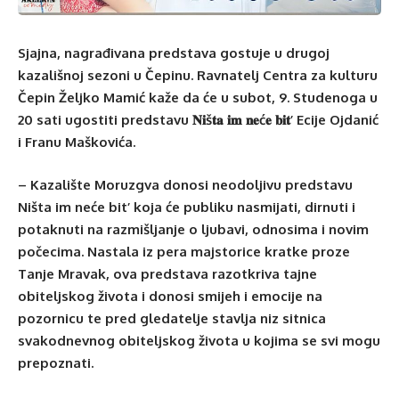
Sjajna, nagrađivana predstava gostuje u drugoj
kazališnoj sezoni u Čepinu. Ravnatelj Centra za kulturu
Čepin Željko Mamić kaže da će u subot, 9. Studenoga u
20 sati ugostiti predstavu 𝐍𝐢š𝐭𝐚 𝐢𝐦 𝐧𝐞ć𝐞 𝐛𝐢𝐭’ Ecije Ojdanić
i Franu Maškovića.
– Kazalište Moruzgva donosi neodoljivu predstavu
Ništa im neće bit’ koja će publiku nasmijati, dirnuti i
potaknuti na razmišljanje o ljubavi, odnosima i novim
počecima. Nastala iz pera majstorice kratke proze
Tanje Mravak, ova predstava razotkriva tajne
obiteljskog života i donosi smijeh i emocije na
pozornicu te pred gledatelje stavlja niz sitnica
svakodnevnog obiteljskog života u kojima se svi mogu
prepoznati.