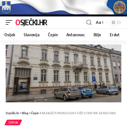
OSJEČKI.HR
Aa
Osijek
Slavonija
Čepin
Antunovac
Bilje
Erdut
Osječki.hr
>
Blog
>
Čepin
>
KAZALIŠTE MORUZGVA STIŽE U CENTAR ZA KULTURU
ČEPIN