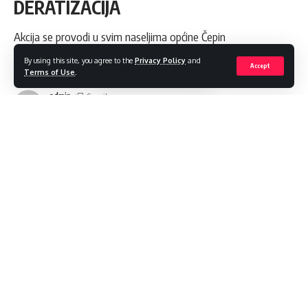
DERATIZACIJA
Akcija se provodi u svim naseljima općine Čepin
By using this site, you agree to the
Privacy Policy
and
Share
1 Min Read
Accept
Terms of Use
.
admin
Last updated: 2024/10/23 at 10:33 AM