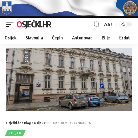
OSJEČKI.HR
Aa
Osijek
Slavonija
Čepin
Antunovac
Bilje
Erdut
Osječki.hr
>
Blog
>
Osijek
>
SUDAR KOD MIO STANDARDA
OSIJEK