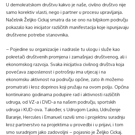
U demokratskom društvu kakvo je naše, civilno društvo nije
samo korektiv vlasti, nego i partner u procesu upravljanja.
Načelnik Željko Cickaj smatra da se ono na biljskom području
pokazalo kao inicijator različitih manifestacija koje ispunjavaju
društvene potrebe stanovnika.
– Pojedine su organizacije i nadrasle tu ulogu i služe kao
pokretači društvenih promjena i zamašnjaci društvenog, ali i
ekonomskog razvoja. Svaka inicijativa civilnog društva koja
povećava zaposlenost i potrošnju ima utjecaj i na
ekonomsku aktivnost na području općine, zato ih možemo
promatrati i kroz doprinos koji pružaju na ovom polju. Općina
kontinuirano godinama podupire rad i aktivnosti različitih
udruga, od VZ-a i DVD-a na našem području, sportskih
udruga i KUD-ova. Također, s Udrugom Lasko, Udruženje
Baranje, Hercules i Emanuel razvili smo i projektnu suradnju
kroz partnerstvo na projektima u provedbi i u prijavi, i tom
smo suradnjom jako zadovoljni – pojasnio je Željko Cickaj.