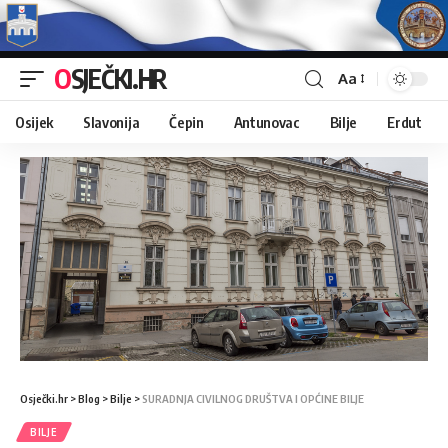
OSJEČKI.HR
Aa
Osijek
Slavonija
Čepin
Antunovac
Bilje
Erdut
Osječki.hr
>
Blog
>
Bilje
>
SURADNJA CIVILNOG DRUŠTVA I OPĆINE BILJE
BILJE