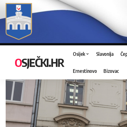
Osijek
Slavonija
Čep
OSJEČKI.HR
Ernestinovo
Bizovac