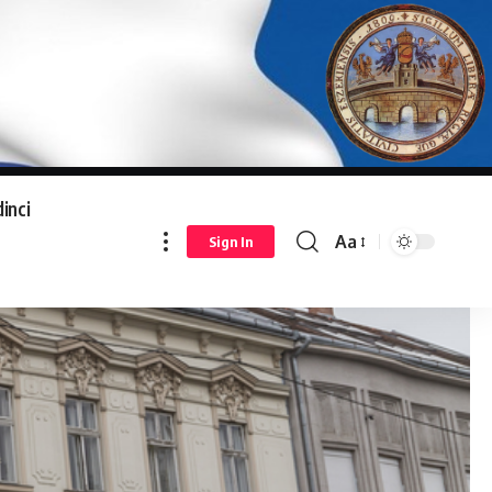
inci
Aa
Sign In