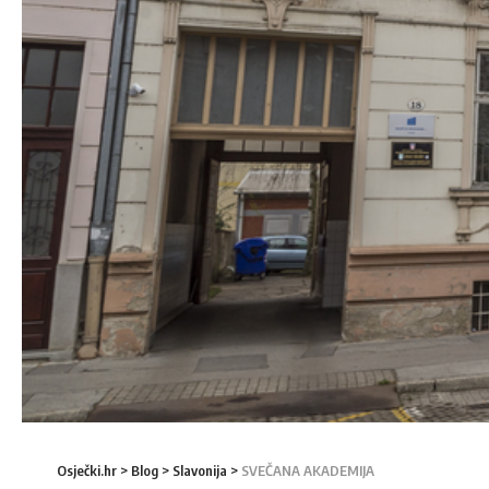
Osječki.hr
>
Blog
>
Slavonija
>
SVEČANA AKADEMIJA