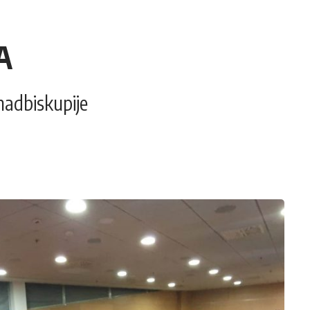
A
nadbiskupije