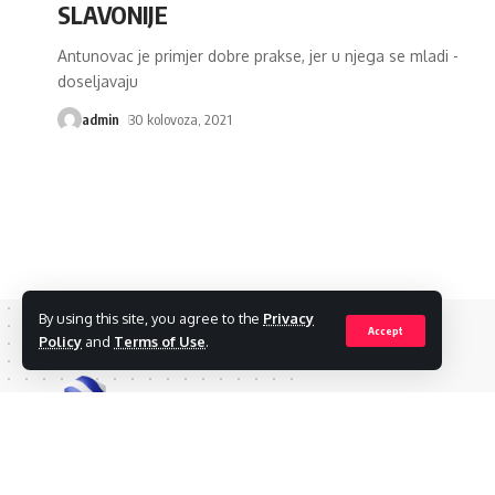
SLAVONIJE
Antunovac je primjer dobre prakse, jer u njega se mladi -
doseljavaju
admin
30 kolovoza, 2021
By using this site, you agree to the
Privacy
Accept
Policy
and
Terms of Use
.
© 2022 Osječki.hr