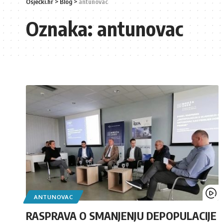
Osječki.hr
>
Blog
>
antunovac
Oznaka:
antunovac
ANTUNOVAC
RASPRAVA O SMANJENJU DEPOPULACIJE