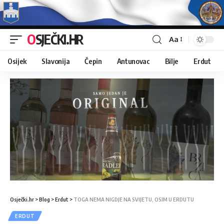
OSJEČKI.HR
Aa
Osijek
Slavonija
Čepin
Antunovac
Bilje
Erdut
Osječki.hr
>
Blog
>
Erdut
>
TOGA NEMA NIGDJE NA SVIJETU, OSIM U ERDUTU
ERDUT