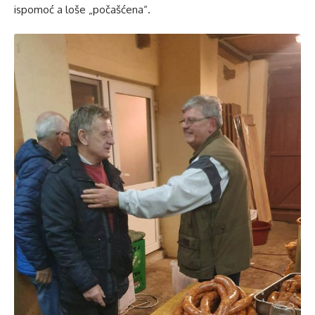
ispomoć a loše „počašćena“.