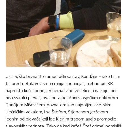
Uz TS, što bi značilo tamburaški sastav, Kandžije – iako bi im
taj predmetak, već smo i ranije spominjali, trebao biti KB,
naprosto kućni bend, jer nema Ivine veselice a na kojoj oni
nisu svirali i pjevali, ovaj puta pojačani s osječkim doktorom
Tončijem Miševićem, poznatom kao najboljim svjetskim
liječničkim vokalom, i sa Štefom, Stjepanom Jeržekom –
jednim od pjevača koji ide Kićinim tragom audio promocije
slavonskih vrednota. Tako da kad kažeš Štef odma’ pomisliš