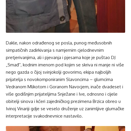
Dakle, nakon odrađenog se posla, punog međusobnih
simpatičnih zadirkivanja s namjernim cjelodnevnim
pretjerivanjima, ali i pjevanja i pjesama koje je puštao DJ
„Smađ“, kodnim imenom pod kojim se skriva ni manje ni više
nego gazda o čijoj svinjokolji govorimo, ekipa najboljih
prijatelja s novokomponiranim Slavoncima – glumcima
Vedranom Mlikotom i Goranom Navocjem, inače dvadeset i
više godišnjim prijateljima Snježane i Ive, odnosno i cijele
obitelji sinova i kćeri zajedničkog prezimena Brzica obreo u
Ivinoj Vinariji gdje se veselo druženje uz zanimljive glumačke
interpretacije svakodnevnice nastavilo.