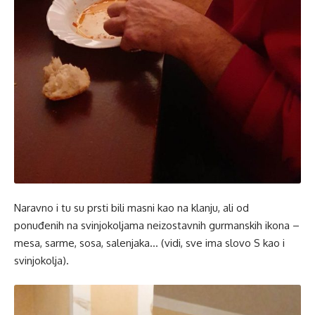
Naravno i tu su prsti bili masni kao na klanju, ali od
ponuđenih na svinjokoljama neizostavnih gurmanskih ikona –
mesa, sarme, sosa, salenjaka… (vidi, sve ima slovo S kao i
svinjokolja).