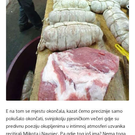
E na tom se mjestu okončala, kazat ćemo preciznije samo
pokušalo okončati, svinjokolju pjesničkom večeri gdje su
predivnu poeziju okupljenima u intimnoj atmosferi uzvanika
recitirali Mlikota i Navojec. Pa gdje tog još ima? Nema toga