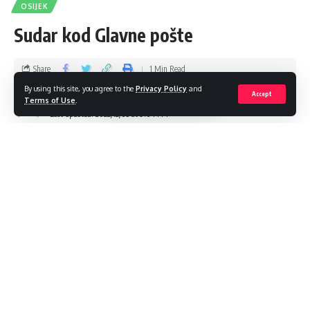
OSIJEK
Sudar kod Glavne pošte
Share
1 Min Read
By using this site, you agree to the
Privacy Policy
and
Accept
admin
Terms of Use
.
Last updated: 2022/12/05 at 9:04 PM
Predvečer danas dogodila se prometna nesreća ispred