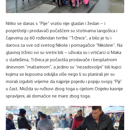
Nitko se danas s “Pije” vratio nije gladan i žedan – i
posjetitelji i prodavači počašćeni su stotinama langošica i
čajevima za 60 rođendan tvrtke “Tržnice”, a bilo je tu i
darova za sve od svetog Nikole i pomagačice “Nikoline”. Na
glavnoj tržnici svi su sretni bili – uživala su i vrtićarci iz Maka
u slatkišima, Tržnica je počastila prodavače i besplatnom
dnevnom “maltarinom”, a jedino su “nezadovoljni” bili kupci
kojima se kupovina oduljila više nego li su planirali jer su
morali izgubiti vrijeme da najprije pojedu i popiju svojoj “Piji”
u čast. Možda su ručkovi zbog toga u cijelom Osijeku kasnije
spravljeni, ali domaćice ne mare zbog toga.