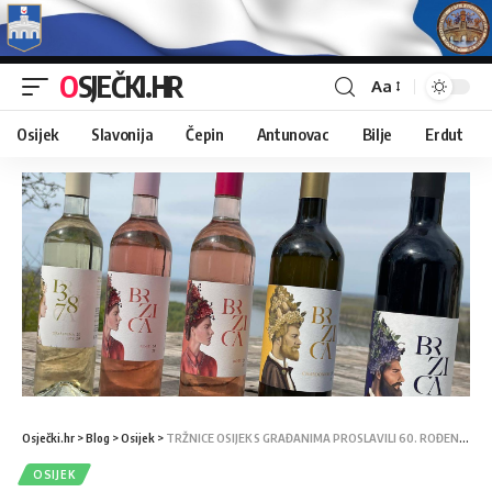
OSJEČKI.HR
Aa
Osijek
Slavonija
Čepin
Antunovac
Bilje
Erdut
Osječki.hr
>
Blog
>
Osijek
>
TRŽNICE OSIJEK S GRAĐANIMA PROSLAVILI 60. ROĐENDAN
OSIJEK