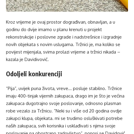
Kroz vrijeme je ovaj prostor dograđivan, obnavljan, a u
godinu do dvije imamo u planu krenuti u projekt
rekonstrukcije i poslovne zgrade i nadstrešnice i izgradnje
novih objekata s novim uslugama. Tržnici je, ma koliko se
povijest mijenjala, svima prolazi vrijeme a tržnici nikada –
kazala je Davidivović.
Odoljeli konkurenciji
“Pija”, uvijek puna života, vreve… posluje stabilno. Tržnice
imaju 400-tinjak vijernih zakupaca, drago im je što je većina
zakupaca dugotrajno svoje poslovanje, odnosno plasman
robe vezalo za Tržnicu. “Neki su i više od 20 godina ovdje
zakupci klupa, objekata. mi se trudimo osluškivati potrebe
naših zakupaca, svih korisnika i usklađivati s njima svoje
poslovanje na obostrano zadovljstvo”, ponosi se Davidović.