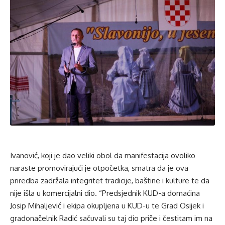
Ivanović, koji je dao veliki obol da manifestacija ovoliko
naraste promovirajući je otpočetka, smatra da je ova
priredba zadržala integritet tradicije, baštine i kulture te da
nije išla u komercijalni dio. “Predsjednik KUD-a domaćina
Josip Mihaljević i ekipa okupljena u KUD-u te Grad Osijek i
gradonačelnik Radić sačuvali su taj dio priče i čestitam im na