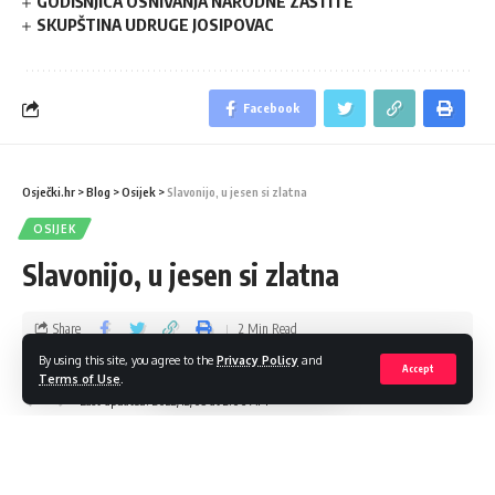
GODIŠNJICA OSNIVANJA NARODNE ZAŠTITE
SKUPŠTINA UDRUGE JOSIPOVAC
Facebook
Osječki.hr
>
Blog
>
Osijek
>
Slavonijo, u jesen si zlatna
OSIJEK
Slavonijo, u jesen si zlatna
Share
2 Min Read
By using this site, you agree to the
Privacy Policy
and
Accept
admin
Terms of Use
.
Last updated: 2022/12/05 at 2:06 AM