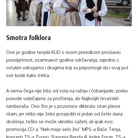
Smotra folklora
Ove je godine tenjski KUD s ovom priredbom proslavio
punoljetnost, osamnaest godina održavanja, zajedno s
ostalim udrugama i drugima koji su pripomogli da i ovaj put
sve bude kako treba.
A nema čega nije bilo, od vola na ražnju i čobanijade, preko
ponude uobičajene za proštenja, do Najboljih hrvatskih
tamburaša. Ono što je s pozornice diktiralo sitan plesni
ritam, jer nitko nije želio prosjediti ni jedan od četiri dana
druženja, teško se može ukratko sažeti, ali ipak evo:
promocija CD-a “Nek moje selo živi” MPS-a Baće Tenja,
koncerti TS-a Zvono, Slavonia Benda & Indire Forze, TS-a