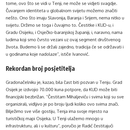
tome, ovo što se vidi u Tenji, ne može se vidjeti svagdje.
Čuvanjem identiteta u globalnom svijetu možemo značiti
nešto. Ono što imaju Slavonija, Baranja i Srijem, nema nitko u
svijetu. Držimo se toga i čuvajmo to. Čestitke i KUD-u, i
Gradu Osijeku, i Osječko-baranjskoj županiji, i, naravno, nama
ludima koji smo čvrsto vezani uz ovaj segment društvenog
života. Budemo li se držali zajedno, tradicija će se održavati i
u godinama koje nadolaze”, ističe Ivanović.
Rekordan broj posjetitelja
Gradonačelniku je, kazao, bila čast biti pozvan u Tenju. Grad
Osijek je izdvojio 70.000 kuna potpore, da KUD može biti
financijski bezbrižan. “Čestitam Mihaljeviću i svima koji su sve
organizirali, vidljivo je po broju ljudi koliko ovo svima znači.
Bilježimo sve više gostiju, Tenja ima svoje mjesto na
turističkoj mapi Osijeka. U Tenji ulažemo mnogo u
infrastrukturu, ali i u kulturu”, poručio je Radić čestitajući