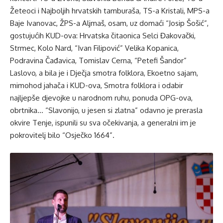
Žeteoci i Najboljih hrvatskih tamburaša, TS-a Kristali, MPS-a
Baje Ivanovac, ŽPS-a Aljmaš, osam, uz domaći “Josip Šošić”,
gostujućih KUD-ova: Hrvatska čitaonica Selci Đakovački,
Strmec, Kolo Nard, “Ivan Filipović” Velika Kopanica,
Podravina Čađavica, Tomislav Cerna, “Petefi Šandor”
Laslovo, a bila je i Dječja smotra folklora, Ekoetno sajam,
mimohod jahača i KUD-ova, Smotra folklora i odabir
najljepše djevojke u narodnom ruhu, ponuda OPG-ova,
obrtnika… “Slavonijo, u jesen si zlatna” odavno je prerasla
okvire Tenje, ispunili su sva očekivanja, a generalni im je
pokrovitelj bilo “Osječko 1664”.