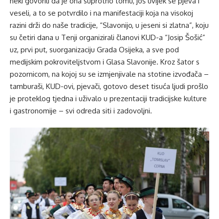
neki govorili da je ona suprotno tomu, još uvijek se pjeva i
veseli, a to se potvrdilo i na manifestaciji koja na visokoj
razini drži do naše tradicije, “Slavonijo, u jeseni si zlatna”, koju
su četiri dana u Tenji organizirali članovi KUD-a “Josip Šošić”
uz, prvi put, suorganizaciju Grada Osijeka, a sve pod
medijskim pokroviteljstvom i Glasa Slavonije. Kroz šator s
pozornicom, na kojoj su se izmjenjivale na stotine izvođača –
tamburaši, KUD-ovi, pjevači, gotovo deset tisuća ljudi prošlo
je proteklog tjedna i uživalo u prezentaciji tradicijske kulture
i gastronomije – svi odreda siti i zadovoljni.