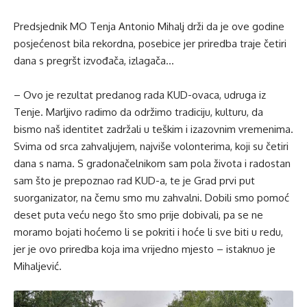
Predsjednik MO Tenja Antonio Mihalj drži da je ove godine
posjećenost bila rekordna, posebice jer priredba traje četiri
dana s pregršt izvođača, izlagača…
– Ovo je rezultat predanog rada KUD-ovaca, udruga iz
Tenje. Marljivo radimo da održimo tradiciju, kulturu, da
bismo naš identitet zadržali u teškim i izazovnim vremenima.
Svima od srca zahvaljujem, najviše volonterima, koji su četiri
dana s nama. S gradonačelnikom sam pola života i radostan
sam što je prepoznao rad KUD-a, te je Grad prvi put
suorganizator, na čemu smo mu zahvalni. Dobili smo pomoć
deset puta veću nego što smo prije dobivali, pa se ne
moramo bojati hoćemo li se pokriti i hoće li sve biti u redu,
jer je ovo priredba koja ima vrijedno mjesto – istaknuo je
Mihaljević.