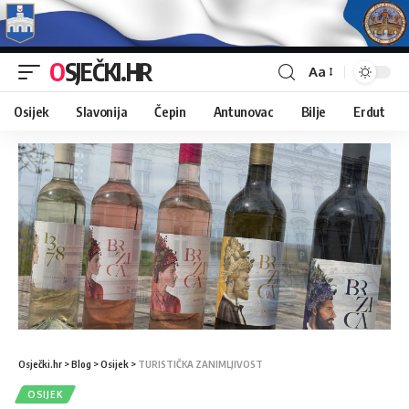
OSJEČKI.HR
Aa
Osijek
Slavonija
Čepin
Antunovac
Bilje
Erdut
Osječki.hr
>
Blog
>
Osijek
>
TURISTIČKA ZANIMLJIVOST
OSIJEK