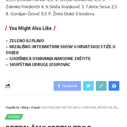
Zdenko Friederich 4, 6.Siniša Vranjković 3, 7.Ante Sesar 2,5
8. Gordijan Ćirović 0,5 9. Živko Đukić 0 bodova.
You Might Also Like
ZELENO ILI PLAVO
KAZALIŠNO-INTERAKTIVNI SHOW U HRVATSKOJ STIŽE U
OSIJEK
GODIŠNJICA OSNIVANJA NARODNE ZAŠTITE
SKUPŠTINA UDRUGE JOSIPOVAC
Facebook
Osječki.hr
>
Blog
>
Osijek
>
RETFALČANI SRETNI ZBOG STADIONA, NESRETNI ZBOG VOZAČA
OSIJEK