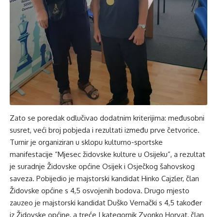
Zato se poredak odlučivao dodatnim kriterijima: međusobni
susret, veći broj pobjeda i rezultati između prve četvorice.
Turnir je organiziran u sklopu kulturno-sportske
manifestacije “Mjesec židovske kulture u Osijeku”, a rezultat
je suradnje Židovske općine Osijek i Osječkog šahovskog
saveza. Pobijedio je majstorski kandidat Hinko Cajzler, član
Židovske općine s 4,5 osvojenih bodova. Drugo mjesto
zauzeo je majstorski kandidat Duško Vernački s 4,5 također
iz Židovske općine, a treće I kategornik Zvonko Horvat, član