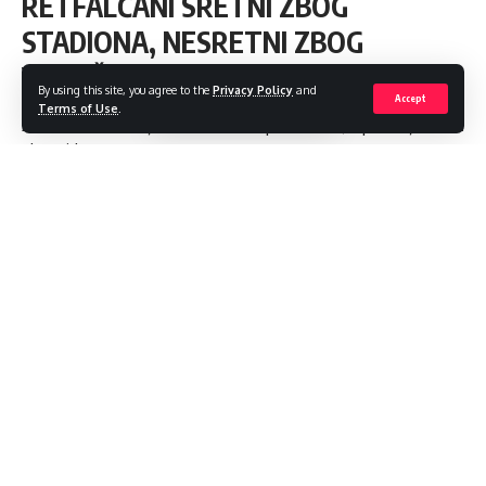
RETFALČANI SRETNI ZBOG
STADIONA, NESRETNI ZBOG
VOZAČA
By using this site, you agree to the
Privacy Policy
and
Accept
Terms of Use
.
Žale se da im navijači zauzmu sva parkirališta, a parkiraju se na
staze i travu
Share
3 Min Read
admin
Last updated: 2023/09/11 at 7:11 PM