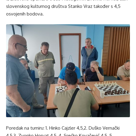
slovenskog kulturnog društva Stanko Vraz također s 4,5
osvojenih bodova.
Poredak na turniru: 1. Hinko Cajzler 4,5,2. Duško Vernački
4,5,3. Zvonko Horvat 4,5, 4. Srećko Kovačević 4,5, 5.