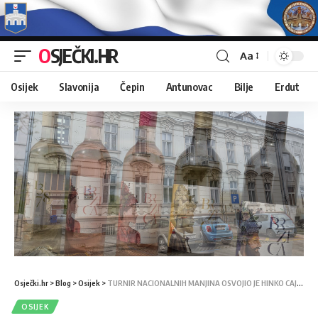
OSJEČKI.HR
Aa
Osijek
Slavonija
Čepin
Antunovac
Bilje
Erdut
Osječki.hr
>
Blog
>
Osijek
>
TURNIR NACIONALNIH MANJINA OSVOJIO JE HINKO CAJZLER
OSIJEK