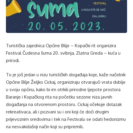
Turistička zajednica Općine Bilje – Kopački rit organizira
Festival Čudesna šuma 20. svibnja, Zlatna Greda – kuća u
prirodi.
To je još jedan u nizu turističkih događaja koje, kaže načelnik
Općine Bilje Željko Cickaj, organiziraju otvarajući vrata dublje
u svoju općinu, kako bi im otrkili prirodne ljepote prostora
Baranje i Kopačkog rita na početku sezone niza javnih
događanja na otvorenom prostoru. Cickaj očekuje dolazak
rekreativaca, ali i pozvani su i oni koji će doći drugim
prijevoznim sredsvima i tek na Festivalu se odati hedonizmu
na nesvakidašnji način koji su pripremili.