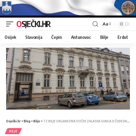
OSJEČKI.HR
Aa
Osijek
Slavonija
Čepin
Antunovac
Bilje
Erdut
Osječki.hr
>
Blog
>
Bilje
>
TZ BILJE ORGANIZIRA DOČEK ZALASKA SUNCA U ČUDESNOJ ŠUMI U KOPAČKOM RITU
BILJE