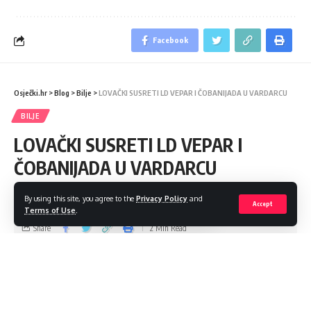
Facebook
Osječki.hr
>
Blog
>
Bilje
>
LOVAČKI SUSRETI LD VEPAR I ČOBANIJADA U VARDARCU
BILJE
LOVAČKI SUSRETI LD VEPAR I
ČOBANIJADA U VARDARCU
Kontakt za prijavu natjecatelja čobanijade: 099/687 1105
By using this site, you agree to the
Privacy Policy
and
Accept
Terms of Use
.
Share
2 Min Read
admin
Last updated: 2023/05/11 at 9:51 AM