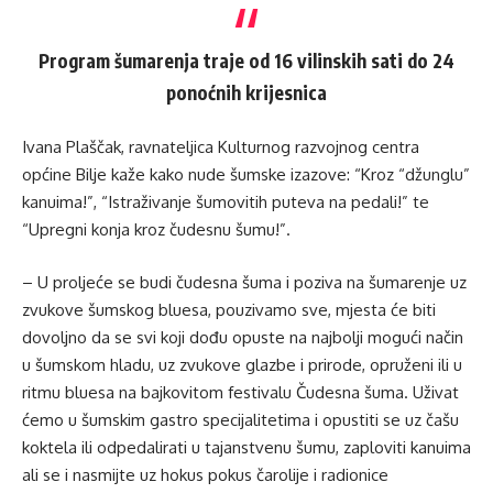
Program šumarenja traje od 16 vilinskih sati do 24
ponoćnih krijesnica
Ivana Plaščak, ravnateljica Kulturnog razvojnog centra
općine Bilje kaže kako nude šumske izazove: “Kroz “džunglu”
kanuima!”, “Istraživanje šumovitih puteva na pedali!” te
“Upregni konja kroz čudesnu šumu!”.
– U proljeće se budi čudesna šuma i poziva na šumarenje uz
zvukove šumskog bluesa, pouzivamo sve, mjesta će biti
dovoljno da se svi koji dođu opuste na najbolji mogući način
u šumskom hladu, uz zvukove glazbe i prirode, opruženi ili u
ritmu bluesa na bajkovitom festivalu Čudesna šuma. Uživat
ćemo u šumskim gastro specijalitetima i opustiti se uz čašu
koktela ili odpedalirati u tajanstvenu šumu, zaploviti kanuima
ali se i nasmijte uz hokus pokus čarolije i radionice