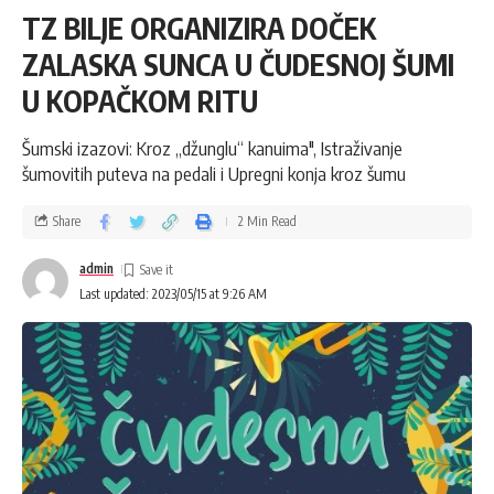
TZ BILJE ORGANIZIRA DOČEK
ZALASKA SUNCA U ČUDESNOJ ŠUMI
U KOPAČKOM RITU
Šumski izazovi: Kroz „džunglu“ kanuima", Istraživanje
šumovitih puteva na pedali i Upregni konja kroz šumu
Share
2 Min Read
admin
Last updated: 2023/05/15 at 9:26 AM