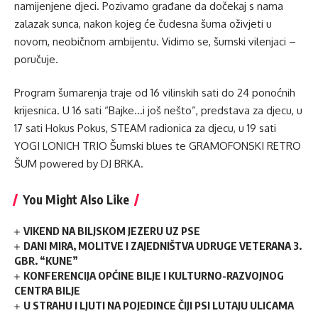
namijenjene djeci. Pozivamo građane da dočekaj s nama
zalazak sunca, nakon kojeg će čudesna šuma oživjeti u
novom, neobičnom ambijentu. Vidimo se, šumski vilenjaci –
poručuje.
Program šumarenja traje od 16 vilinskih sati do 24 ponoćnih
krijesnica. U 16 sati “Bajke…i još nešto”, predstava za djecu, u
17 sati Hokus Pokus, STEAM radionica za djecu, u 19 sati
YOGI LONICH TRIO Šumski blues te GRAMOFONSKI RETRO
ŠUM powered by DJ BRKA.
You Might Also Like
VIKEND NA BILJSKOM JEZERU UZ PSE
DANI MIRA, MOLITVE I ZAJEDNIŠTVA UDRUGE VETERANA 3.
GBR. “KUNE”
KONFERENCIJA OPĆINE BILJE I KULTURNO-RAZVOJNOG
CENTRA BILJE
U STRAHU I LJUTI NA POJEDINCE ČIJI PSI LUTAJU ULICAMA