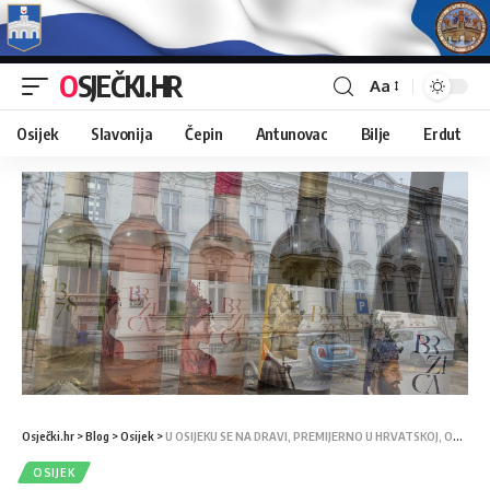
OSJEČKI.HR
Aa
Osijek
Slavonija
Čepin
Antunovac
Bilje
Erdut
Osječki.hr
>
Blog
>
Osijek
>
U OSIJEKU SE NA DRAVI, PREMIJERNO U HRVATSKOJ, ODRŽAVA FORMULA FUTURE WORLD CHAMPIONSHIP
OSIJEK