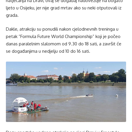
natjecanja na Dravi, ovaj se događaj nadovezuje na bogato
ljeto u Osijeku, jer nije grad mrtav ako su neki otputovali iz
grada.
Dakle, atrakciju su ponudili nakon cjelodnevnih treninga u
petak “Formula Future World Championship” koji je počeo
danas paralelnim slalomom od 9.30 do 18 sati, a završit će
se događanjima u nedjelju od 10 do 16 sati.