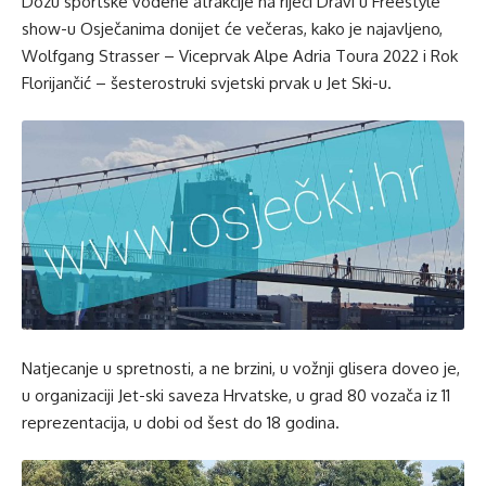
Dozu sportske vodene atrakcije na rijeci Dravi u Freestyle
show-u Osječanima donijet će večeras, kako je najavljeno,
Wolfgang Strasser – Viceprvak Alpe Adria Toura 2022 i Rok
Florijančić – šesterostruki svjetski prvak u Jet Ski-u.
Natjecanje u spretnosti, a ne brzini, u vožnji glisera doveo je,
u organizaciji Jet-ski saveza Hrvatske, u grad 80 vozača iz 11
reprezentacija, u dobi od šest do 18 godina.