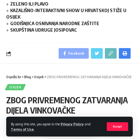
ZELENO ILI PLAVO
KAZALIŠNO-INTERAKTIVNI SHOW U HRVATSKOJ STIŽE U
OSIJEK
GODIŠNJICA OSNIVANJA NARODNE ZAŠTITE
SKUPŠTINA UDRUGE JOSIPOVAC
Facebook
Osječki.hr
>
Blog
>
Osijek
>
ZBOG PRIVREMENOG ZATVARANJA DIJELA VINKOVAČKE
OSIJEK
ZBOG PRIVREMENOG ZATVARANJA
DIJELA VINKOVAČKE
Nove trase GPP na autobusnim linijama br. 3, 4, 6, 7 i
By using this site, you agree to the
Privacy Policy
and
Accept
Terms of Use
.
tramvajskoj liniji br. 2.