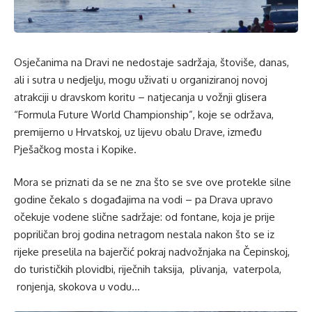
Osječanima na Dravi ne nedostaje sadržaja, štoviše, danas,
ali i sutra u nedjelju, mogu uživati u organiziranoj novoj
atrakciji u dravskom koritu – natjecanja u vožnji glisera
“Formula Future World Championship”, koje se održava,
premijerno u Hrvatskoj, uz lijevu obalu Drave, između
Pješačkog mosta i Kopike.
Mora se priznati da se ne zna što se sve ove protekle silne
godine čekalo s događajima na vodi – pa Drava upravo
očekuje vodene slične sadržaje: od fontane, koja je prije
popriličan broj godina netragom nestala nakon što se iz
rijeke preselila na bajerčić pokraj nadvožnjaka na Čepinskoj,
do turističkih plovidbi, riječnih taksija, plivanja, vaterpola,
ronjenja, skokova u vodu…