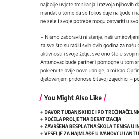
najbolje uvjete treniranja i razvoja njihovih d
mandat u tome da se fokus daje na ljude i n
ne sele i svoje potrebe mogu ostvariti u svo
– Nismo zaboravili ni starije, naši umirovljen
za sve što su radili svih ovih godina za naš
aktivnosti i svoje želje, sve ono što u svoj
Antunovac bude partner i pomogne u tom smj
pokrenute dvije nove udruge, a mi kao Opći
djelovanjem pridonose čitavoj zajednici – po
You Might Also Like
DAVOR TUBANJSKI IDE I PO TREĆI NAČELN
POČELA PROLJETNA DERATIZACIJA
ZAVRŠENA BESPLATNA ŠKOLA TENISA U 
VESELJE ZA NAJMLAĐE U IVANOVCU I AN