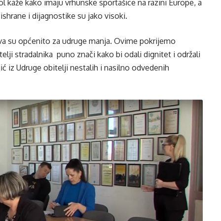
l kaže kako imaju vrhunske sportašice na razini Europe, a
shrane i dijagnostike su jako visoki.
tva su općenito za udruge manja. Ovime pokrijemo
lji stradalnika puno znači kako bi odali dignitet i održali
ć iz Udruge obitelji nestalih i nasilno odvedenih