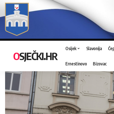
Osijek
Slavonija
Čep
OSJEČKI.HR
Ernestinovo
Bizovac