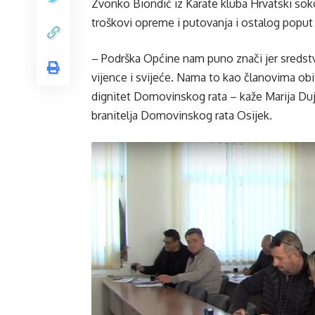
Zvonko Biondić iz Karate kluba Hrvatski soko
troškovi opreme i putovanja i ostalog poput i
– Podrška Općine nam puno znači jer sreds
vijence i svijeće. Nama to kao članovima obite
dignitet Domovinskog rata – kaže Marija Duji
branitelja Domovinskog rata Osijek.