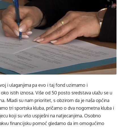
oj i ulaganjima pa evo i taj fond uzimamo i
 oko istih iznosa. Više od 50 posto sredstava ulažu se u
a. Mladi su nam prioritet, s obzirom da je naša općina
amo tri sportska kluba, pričamo o dva nogometna kluba i
cu koji su vrlo uspješni na natjecanjima. Osobno
 ovakvu financijsku pomoć gledamo da im omogućimo