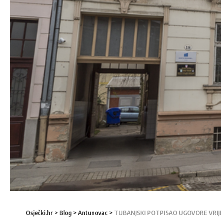
Osječki.hr
>
Blog
>
Antunovac
>
TUBANJSKI POTPISAO UGOVORE VRIJ