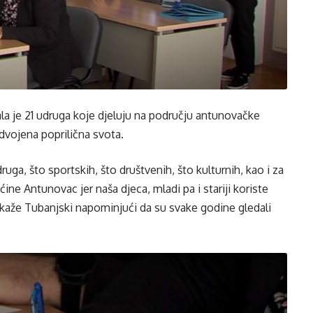
la je 21 udruga koje djeluju na području antunovačke
zdvojena poprilična svota.
ga, što sportskih, što društvenih, što kulturnih, kao i za
ine Antunovac jer naša djeca, mladi pa i stariji koriste
kaže Tubanjski napominjući da su svake godine gledali