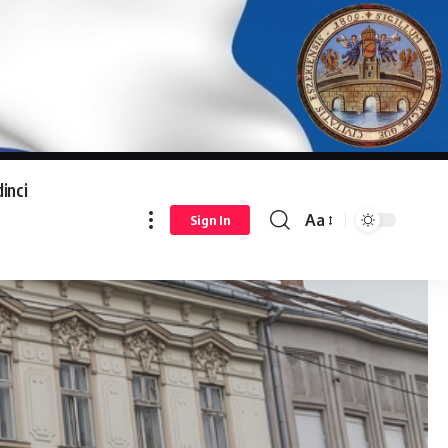
inci
Aa
Sign In