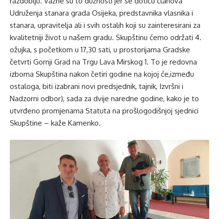
razdoblju. Važne su to dužnosti jer se dotiču članova
Udruženja stanara grada Osijeka, predstavnika vlasnika i
stanara, upravitelja ali i svih ostalih koji su zainteresirani za
kvalitetniji život u našem gradu. Skupštinu ćemo održati 4.
ožujka, s početkom u 17,30 sati, u prostorijama Gradske
četvrti Gornji Grad na Trgu Lava Mirskog 1. To je redovna
izborna Skupština nakon četiri godine na kojoj će,između
ostaloga, biti izabrani novi predsjednik, tajnik, Izvršni i
Nadzorni odbor), sada za dvije naredne godine, kako je to
utvrđeno promjenama Statuta na prošlogodišnjoj sjednici
Skupštine – kaže Kamenko.