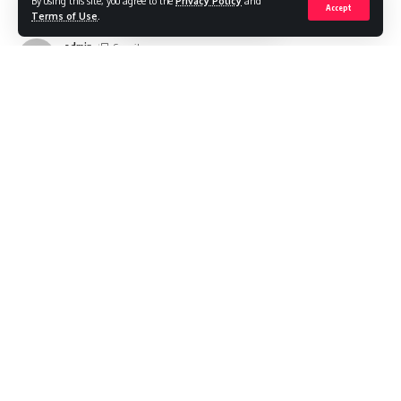
By using this site, you agree to the
Privacy Policy
and
Share
1 Min Read
Accept
Terms of Use
.
admin
Last updated: 2024/02/22 at 10:53 AM
Matica umirovjenika Grada Osijek nastavlja s tradicijom
proslave Međunarodnog dana žena. Predsjednica te
organizacije Marija Sužnjević kaže da će proslaviti Dan žena
zajedno 8.ožujka u svečanoj dvorani “Bells” u
Strossmayerovoj 113.