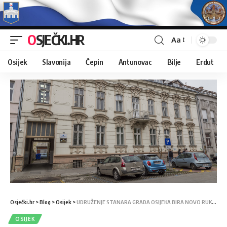
OSJEČKI.HR
Aa
Osijek
Slavonija
Čepin
Antunovac
Bilje
Erdut
Osječki.hr
>
Blog
>
Osijek
>
UDRUŽENJE STANARA GRADA OSIJEKA BIRA NOVO RUKOVODSTVO
OSIJEK