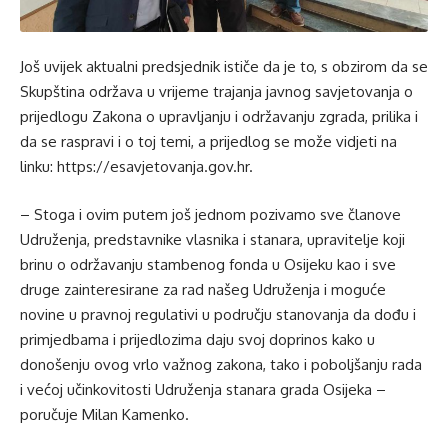
Još uvijek aktualni predsjednik ističe da je to, s obzirom da se
Skupština održava u vrijeme trajanja javnog savjetovanja o
prijedlogu Zakona o upravljanju i održavanju zgrada, prilika i
da se raspravi i o toj temi, a prijedlog se može vidjeti na
linku: https://esavjetovanja.gov.hr.
– Stoga i ovim putem još jednom pozivamo sve članove
Udruženja, predstavnike vlasnika i stanara, upravitelje koji
brinu o održavanju stambenog fonda u Osijeku kao i sve
druge zainteresirane za rad našeg Udruženja i moguće
novine u pravnoj regulativi u području stanovanja da dođu i
primjedbama i prijedlozima daju svoj doprinos kako u
donošenju ovog vrlo važnog zakona, tako i poboljšanju rada
i većoj učinkovitosti Udruženja stanara grada Osijeka –
poručuje Milan Kamenko.