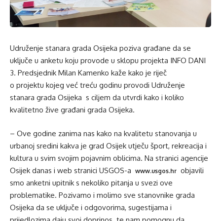
Udruženje stanara grada Osijeka poziva građane da se
uključe u anketu koju provode u sklopu projekta INFO DANI
3. Predsjednik Milan Kamenko kaže kako je riječ
o projektu kojeg već treću godinu provodi Udruženje
stanara grada Osijeka s ciljem da utvrdi kako i koliko
kvalitetno žive građani grada Osijeka.
– Ove godine zanima nas kako na kvalitetu stanovanja u
urbanoj sredini kakva je grad Osijek utječu šport, rekreacija i
kultura u svim svojim pojavnim oblicima. Na stranici agencije
Osijek danas i web stranici USGOS-a
objavili
www.usgos.hr
smo anketni upitnik s nekoliko pitanja u svezi ove
problematike. Pozivamo i molimo sve stanovnike grada
Osijeka da se uključe i odgovorima, sugestijama i
prijedlozima daju svoj doprinos te nam pomognu da