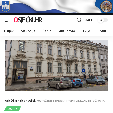
OSJEČKI.HR
Aa
Osijek
Slavonija
Čepin
Antunovac
Bilje
Erdut
Osječki.hr
>
Blog
>
Osijek
>
UDRUŽENJE STANARA PR0PITUJE KVALITETU ŽIVOTA
OSIJEK