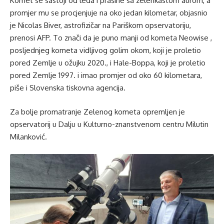
Komet se sastoji od leda i prašine sa zelenkastom aurom, a
promjer mu se procjenjuje na oko jedan kilometar, objasnio
je Nicolas Biver, astrofizičar na Pariškom opservatoriju,
prenosi AFP. To znači da je puno manji od kometa Neowise ,
posljednjeg kometa vidljivog golim okom, koji je proletio
pored Zemlje u ožujku 2020., i Hale-Boppa, koji je proletio
pored Zemlje 1997. i imao promjer od oko 60 kilometara,
piše i Slovenska tiskovna agencija.
Za bolje promatranje Zelenog kometa opremljen je
opservatorij u Dalju u Kulturno-znanstvenom centru Milutin
Milanković.