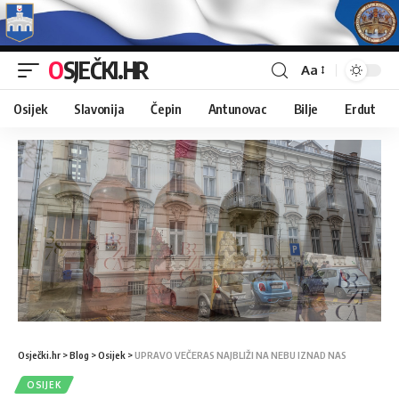
OSJEČKI.HR
Aa
Osijek
Slavonija
Čepin
Antunovac
Bilje
Erdut
Osječki.hr
>
Blog
>
Osijek
>
UPRAVO VEČERAS NAJBLIŽI NA NEBU IZNAD NAS
OSIJEK