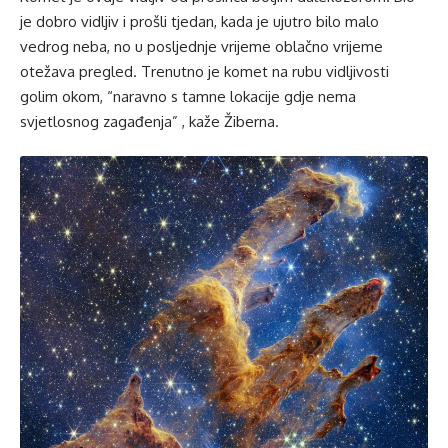
je dobro vidljiv i prošli tjedan, kada je ujutro bilo malo
vedrog neba, no u posljednje vrijeme oblačno vrijeme
otežava pregled. Trenutno je komet na rubu vidljivosti
golim okom, “naravno s tamne lokacije gdje nema
svjetlosnog zagađenja” , kaže Žiberna.