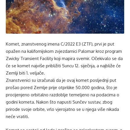
Komet, znanstvenog imena C/2022 E3 (ZTF), prvi je put
opažen na kalifornijskom zvjezdarnici Palomar kroz program
Zwicky Transient Facility koji mapira svemir. Očekivalo se da
će se komet najviše približiti Suncu 12. siječnja, a najbliže će
Zemlji biti 1. veljače.
Znanstvenici su izračunali da je ovaj komet posljednji put
prošao pored Zemlje prije otprilike 50.000 godina, što je
procijenjeno orbitalno razdoblje temeljeno na podacima o
godini kometa. Nakon što napusti Sunčev sustav, zbog
prirode svoje orbite, vrlo vjerojatno se u njega više nikada
neće vratiti.