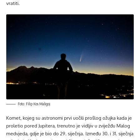
vratiti.
Foto: Filip Kos Maligoj
Komet, kojeg su astronomi prvi uočili prošlog ožujka kada je
proletio pored Jupitera, trenutno je vidljiv u zviježđu Malog
medvjeda, gdje je bio do 29. siječnja. Između 30. i 31. siječnja