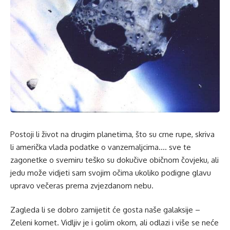
Postoji li život na drugim planetima, što su crne rupe, skriva
li američka vlada podatke o vanzemaljcima…. sve te
zagonetke o svemiru teško su dokučive običnom čovjeku, ali
jedu može vidjeti sam svojim očima ukoliko podigne glavu
upravo večeras prema zvjezdanom nebu.
Zagleda li se dobro zamijetit će gosta naše galaksije –
Zeleni komet. Vidljiv je i golim okom, ali odlazi i više se neće