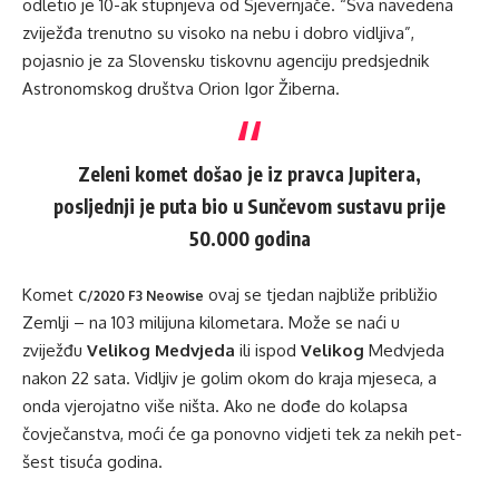
odletio je 10-ak stupnjeva od Sjevernjače. “Sva navedena
zviježđa trenutno su visoko na nebu i dobro vidljiva”,
pojasnio je za Slovensku tiskovnu agenciju predsjednik
Astronomskog društva Orion Igor Žiberna.
Zeleni komet došao je iz pravca Jupitera,
posljednji je puta bio u Sunčevom sustavu prije
50.000 godina
Komet
ovaj se tjedan najbliže približio
C/2020 F3 Neowise
Zemlji – na 103 milijuna kilometara. Može se naći u
zviježđu
Velikog Medvjeda
ili ispod
Velikog
Medvjeda
nakon 22 sata. Vidljiv je golim okom do kraja mjeseca, a
onda vjerojatno više ništa. Ako ne dođe do kolapsa
čovječanstva, moći će ga ponovno vidjeti tek za nekih pet-
šest tisuća godina.