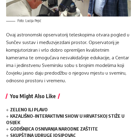
Foto: Lucija Pejić
Ovaj astronomski opservatorij teleskopima otvara pogled u
Sunčev sustav i međuzvjezdani prostor. Opservatorij je
kompjutoriziran i vrlo dobro opremljen kvalitetnim
kamerama te omogućava nesvakidašnje edukacije, a Centar
ima i jedinstvenu Svemirsku sobu s brojnim modelima koji
čovjeku jasno daju predodžbu o njegovu mjestu u svemiru,
odnosno prostoru i vremenu.
You Might Also Like
ZELENO ILI PLAVO
KAZALIŠNO-INTERAKTIVNI SHOW U HRVATSKOJ STIŽE U
OSIJEK
GODIŠNJICA OSNIVANJA NARODNE ZAŠTITE
SKUPŠTINA UDRUGE JOSIPOVAC