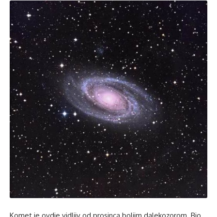
Komet je ovdje vidljiv od prosinca boljim dalekozorom. Bio