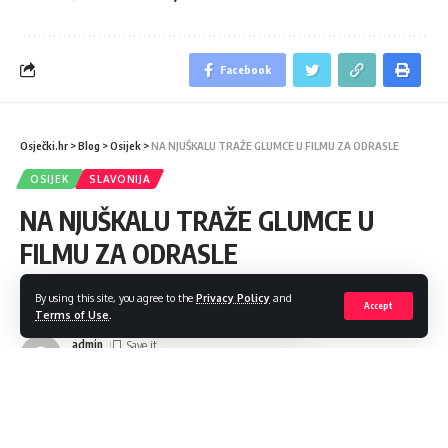
Facebook
Osječki.hr
>
Blog
>
Osijek
>
NA NJUŠKALU TRAŽE GLUMCE U FILMU ZA ODRASLE
OSIJEK
SLAVONIJA
NA NJUŠKALU TRAŽE GLUMCE U
FILMU ZA ODRASLE
By using this site, you agree to the
Privacy Policy
and
Share
1 Min Read
Accept
Terms of Use
.
admin
Last updated: 2023/01/31 at 3:53 PM