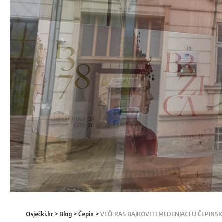
Osječki.hr
>
Blog
>
Čepin
>
VEČERAS BAJKOVITI MEDENJACI U ČEPINS