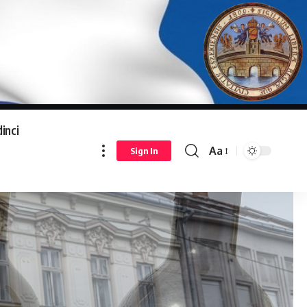
inci
Aa
Sign In