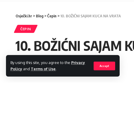
Osječki.hr
>
Blog
>
Čepin
>
10. BOŽIĆNI SAJAM KUCA NA VRATA
ČEPIN
10. BOŽIĆNI SAJAM 
By using this site, you agree to the
Privacy
admin
Accept
Policy
and
Terms of Use
.
Last updated: 2023/12/13 at 12:41 PM