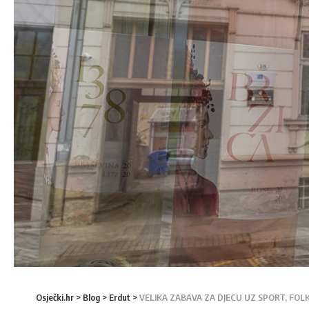
Osječki.hr
>
Blog
>
Erdut
>
VELIKA ZABAVA ZA DJECU UZ SPORT, FO