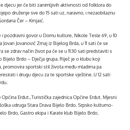
djecu jer će biti zanimljivih aktivnosti od folklora do
lijepo druženje sve do 15 sati uz, naravno, i nezaobilaznu
ordana Čer – Krnjaić.
i pozdravni govor u Domu kulture, Nikole Tesle 69, u 10
a Jovan Jovanović Zmaj iz Bijelog Brda, u 11 sati će se
a se zdrav način život pa će se u 11:30 sati predstaviti s
Bijelo Brdo – Dječja grupa. Riječ je o klubu koji
a, promovira sportski stil života među mladima pa
sirati i drugu djecu za te sportske vještine. U 12 sati
rdu.
 Općina Erdut.,Turistička zajednica Općine Erdut, Mjesni
loška udruga Stara Drava Bijelo Brdo. Srpsko kulturno-
lo Brdo, Gastro ekipa i Karate klub Bijelo Brdo.