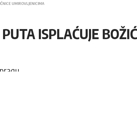
IĆNICE UMIROVLJENICIMA
 PUTA ISPLAĆUJE BOŽI
 pragu