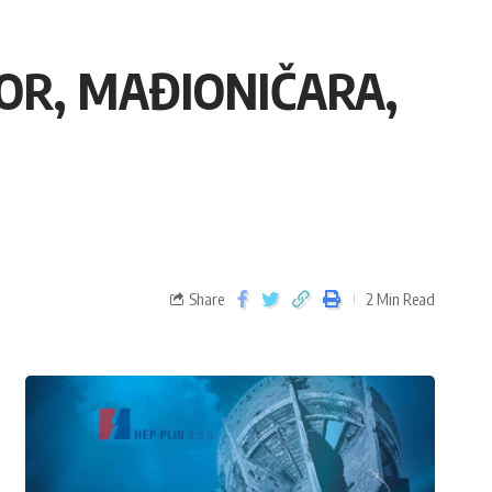
LOR, MAĐIONIČARA,
Share
2 Min Read