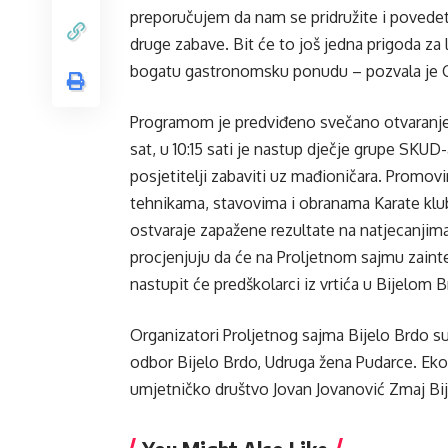
preporučujem da nam se pridružite i povedete 
druge zabave. Bit će to još jedna prigoda za 
bogatu gastronomsku ponudu – pozvala je G
Programom je predviđeno svečano otvaranje 
sat, u 10:15 sati je nastup dječje grupe SKUD-
posjetitelji zabaviti uz mađioničara. Promovir
tehnikama, stavovima i obranama Karate klub 
ostvaraje zapažene rezultate na natjecanjim
procjenjuju da će na Proljetnom sajmu zaintere
nastupit će predškolarci iz vrtića u Bijelom B
Organizatori Proljetnog sajma Bijelo Brdo su
odbor Bijelo Brdo, Udruga žena Pudarce. Eko
umjetničko društvo Jovan Jovanović Zmaj Bije