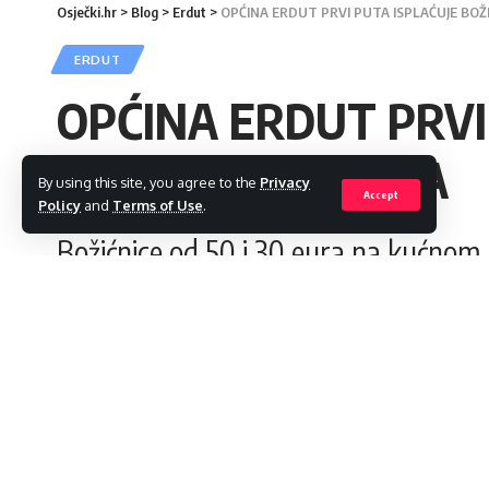
Osječki.hr
>
Blog
>
Erdut
>
OPĆINA ERDUT PRVI PUTA ISPLAĆUJE BOŽ
ERDUT
OPĆINA ERDUT PRVI
UMIROVLJENICIMA
By using this site, you agree to the
Privacy
Accept
Policy
and
Terms of Use
.
Božićnice od 50 i 30 eura na kućnom
admin
Last updated: 2024/12/18 at 9:29 AM