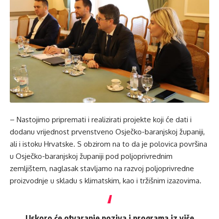
– Nastojimo pripremati i realizirati projekte koji će dati i
dodanu vrijednost prvenstveno Osječko-baranjskoj županiji,
ali i istoku Hrvatske. S obzirom na to da je polovica površina
u Osječko-baranjskoj županiji pod poljoprivrednim
zemljištem, naglasak stavljamo na razvoj poljoprivredne
proizvodnje u skladu s klimatskim, kao i tržišnim izazovima.
Uskoro će otvaranje poziva i programa iz više