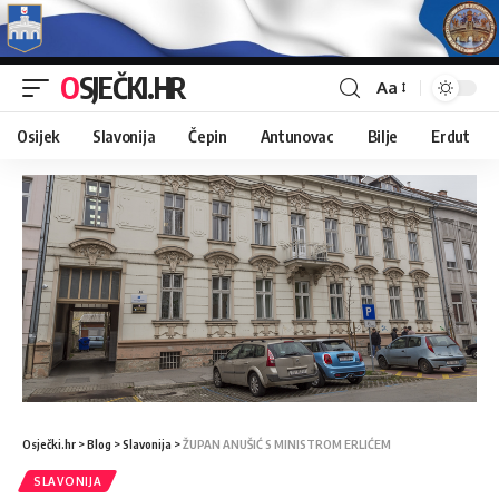
OSJEČKI.HR
Aa
Osijek
Slavonija
Čepin
Antunovac
Bilje
Erdut
Osječki.hr
>
Blog
>
Slavonija
>
ŽUPAN ANUŠIĆ S MINISTROM ERLIĆEM
SLAVONIJA