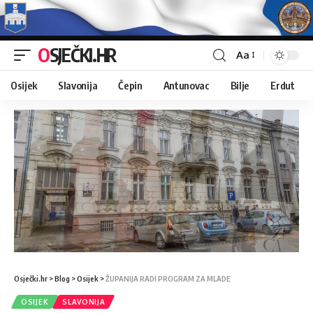
OSJEČKI.HR
Aa
Osijek
Slavonija
Čepin
Antunovac
Bilje
Erdut
Osječki.hr
>
Blog
>
Osijek
>
ŽUPANIJA RADI PROGRAM ZA MLADE
OSIJEK
SLAVONIJA