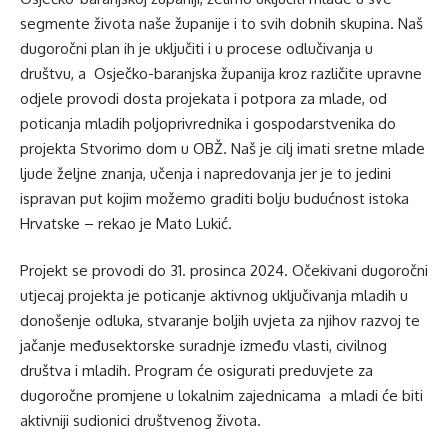
segmente života naše županije i to svih dobnih skupina. Naš
dugoročni plan ih je uključiti i u procese odlučivanja u
društvu, a Osječko-baranjska županija kroz različite upravne
odjele provodi dosta projekata i potpora za mlade, od
poticanja mladih poljoprivrednika i gospodarstvenika do
projekta Stvorimo dom u OBŽ. Naš je cilj imati sretne mlade
ljude željne znanja, učenja i napredovanja jer je to jedini
ispravan put kojim možemo graditi bolju budućnost istoka
Hrvatske – rekao je Mato Lukić.
Projekt se provodi do 31. prosinca 2024. Očekivani dugoročni
utjecaj projekta je poticanje aktivnog uključivanja mladih u
donošenje odluka, stvaranje boljih uvjeta za njihov razvoj te
jačanje međusektorske suradnje između vlasti, civilnog
društva i mladih. Program će osigurati preduvjete za
dugoročne promjene u lokalnim zajednicama a mladi će biti
aktivniji sudionici društvenog života.