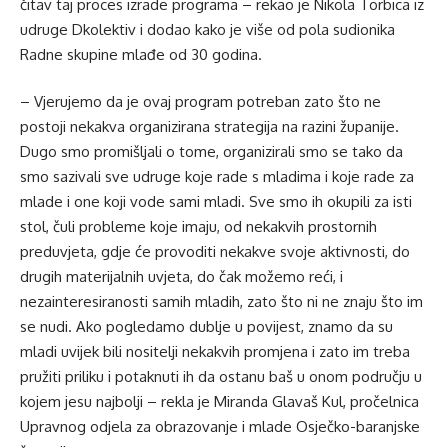
čitav taj proces izrade programa – rekao je Nikola Torbica iz
udruge Dkolektiv i dodao kako je više od pola sudionika
Radne skupine mlađe od 30 godina.
– Vjerujemo da je ovaj program potreban zato što ne
postoji nekakva organizirana strategija na razini županije.
Dugo smo promišljali o tome, organizirali smo se tako da
smo sazivali sve udruge koje rade s mladima i koje rade za
mlade i one koji vode sami mladi. Sve smo ih okupili za isti
stol, čuli probleme koje imaju, od nekakvih prostornih
preduvjeta, gdje će provoditi nekakve svoje aktivnosti, do
drugih materijalnih uvjeta, do čak možemo reći, i
nezainteresiranosti samih mladih, zato što ni ne znaju što im
se nudi. Ako pogledamo dublje u povijest, znamo da su
mladi uvijek bili nositelji nekakvih promjena i zato im treba
pružiti priliku i potaknuti ih da ostanu baš u onom području u
kojem jesu najbolji – rekla je Miranda Glavaš Kul, pročelnica
Upravnog odjela za obrazovanje i mlade Osječko-baranjske