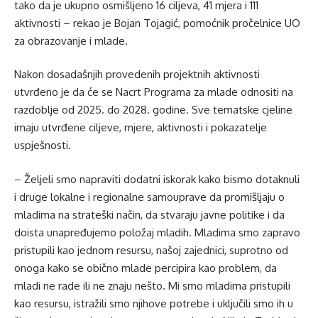
tako da je ukupno osmišljeno 16 ciljeva, 41 mjera i 111
aktivnosti – rekao je Bojan Tojagić, pomoćnik pročelnice UO
za obrazovanje i mlade.
Nakon dosadašnjih provedenih projektnih aktivnosti
utvrđeno je da će se Nacrt Programa za mlade odnositi na
razdoblje od 2025. do 2028. godine. Sve tematske cjeline
imaju utvrđene ciljeve, mjere, aktivnosti i pokazatelje
uspješnosti.
– Željeli smo napraviti dodatni iskorak kako bismo dotaknuli
i druge lokalne i regionalne samouprave da promišljaju o
mladima na strateški način, da stvaraju javne politike i da
doista unapređujemo položaj mladih. Mladima smo zapravo
pristupili kao jednom resursu, našoj zajednici, suprotno od
onoga kako se obično mlade percipira kao problem, da
mladi ne rade ili ne znaju nešto. Mi smo mladima pristupili
kao resursu, istražili smo njihove potrebe i uključili smo ih u