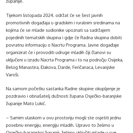
županije.
Tijekom listopada 2024. održat će se šest javnih
promotivnih događaja u gradskim i ruralnim sredinama na
kojima će se mlade sudionike upoznati sa sadržajem
pojedinih tematskih skupina i gdje će Radna skupina dobiti
povratnu informaciju o Nacrtu Programa. Javne događaje
organizirat će i provoditi udruge mladih čiji članovi su
uključeni u izradu Nacrta Programa i to na području Osijeka,
Belog Manastira, Đakova, Darde, Feričanaca, Levanjske
Varoši.
Na samom početku sastanka Radne skupine okupljenje je
pozdravio i obnašatelj dužnosti župana Osječko-baranjske
županije Mato Lukić.
– Samim ulaskom u ovu prostoriju mogli ste osjetiti jednu
posebnu energiju, energiju mladih. Upravo to želimo u
Osječko-baranjskoj županiji, želimo uključiti mlade u sve