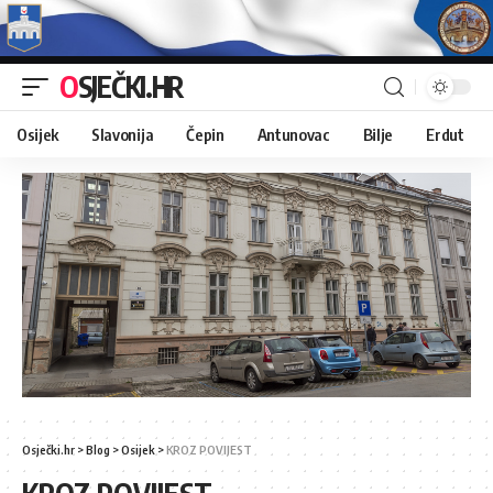
OSJEČKI.HR
Osijek
Slavonija
Čepin
Antunovac
Bilje
Erdut
Osječki.hr
>
Blog
>
Osijek
>
KROZ POVIJEST