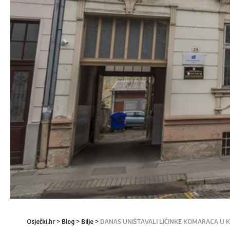
Osječki.hr
>
Blog
>
Bilje
>
DANAS UNIŠTAVALI LIČINKE KOMARACA U 