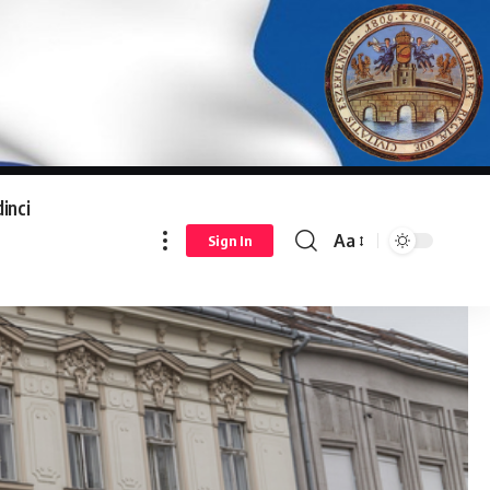
inci
Aa
Sign In