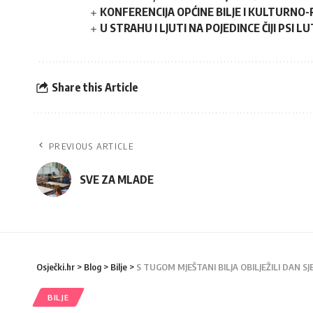
KONFERENCIJA OPĆINE BILJE I KULTURNO
U STRAHU I LJUTI NA POJEDINCE ČIJI PSI 
Share this Article
PREVIOUS ARTICLE
SVE ZA MLADE
Osječki.hr
>
Blog
>
Bilje
>
S TUGOM MJEŠTANI BILJA OBILJEŽILI DAN S
BILJE