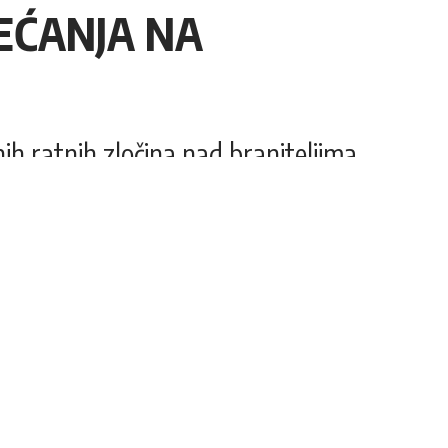
JEĆANJA NA
h ratnih zločina nad braniteljima
Share
5 Min Read