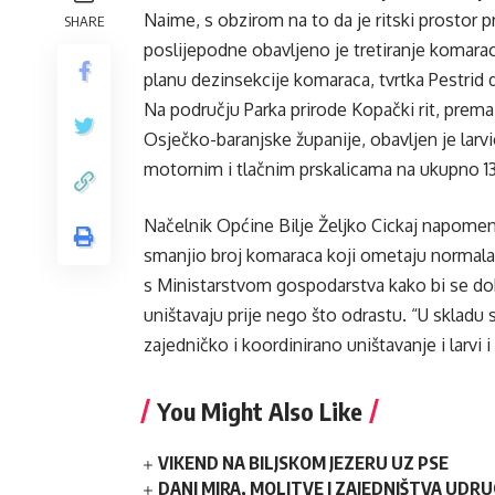
Naime, s obzirom na to da je ritski prostor p
SHARE
poslijepodne obavljeno je tretiranje komara
planu dezinsekcije komaraca, tvrtka Pestrid d
Na području Parka prirode Kopački rit, prem
Osječko-baranjske županije, obavljen je larv
motornim i tlačnim prskalicama na ukupno 130
Načelnik Općine Bilje Željko Cickaj napomenu
smanjio broj komaraca koji ometaju normalan 
s Ministarstvom gospodarstva kako bi se do
uništavaju prije nego što odrastu. “U skladu
zajedničko i koordinirano uništavanje i larvi i
You Might Also Like
VIKEND NA BILJSKOM JEZERU UZ PSE
DANI MIRA, MOLITVE I ZAJEDNIŠTVA UDR