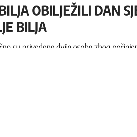
ILJA OBILJEŽILI DAN S
E BILJA
no su privedene dvije osobe zbog počinjeni