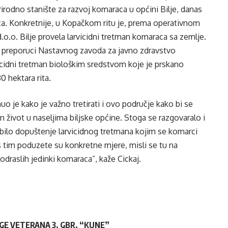
rirodno stanište za razvoj komaraca u općini Bilje, danas
ca. Konkretnije, u Kopačkom ritu je, prema operativnom
.o.o. Bilje provela larvicidni tretman komaraca sa zemlje.
a preporuci Nastavnog zavoda za javno zdravstvo
icidni tretman biološkim sredstvom koje je prskano
 hektara rita.
o je kako je važno tretirati i ovo područje kako bi se
život u naseljima biljske općine. Stoga se razgovaralo i
bilo dopuštenje larvicidnog tretmana kojim se komarci
 s tim poduzete su konkretne mjere, misli se tu na
 odraslih jedinki komaraca”, kaže Cickaj.
UGE VETERANA 3. GBR. “KUNE”