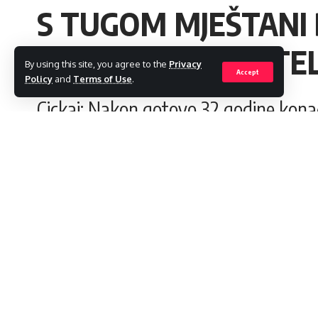
S TUGOM MJEŠTANI B
POGINULE BRANITELJ
By using this site, you agree to the
Privacy
Accept
Policy
and
Terms of Use
.
Cickaj: Nakon gotovo 32 godine konač
admin
Last updated: 2023/09/05 at 9:51 AM