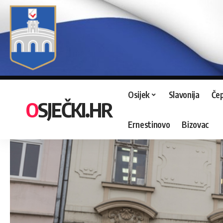
Osijek
Slavonija
Čep
OSJEČKI.HR
Ernestinovo
Bizovac