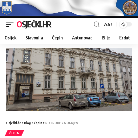
OSJEČKI.HR
Aa
Osijek
Slavonija
Čepin
Antunovac
Bilje
Erdut
Osječki.hr
>
Blog
>
Čepin
>
POTPORE ZA OGRJEV
ČEPIN