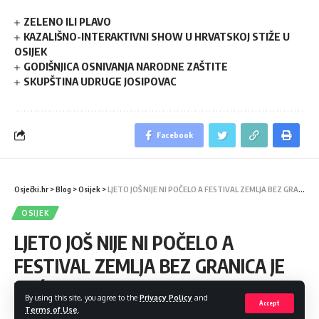
ZELENO ILI PLAVO
KAZALIŠNO-INTERAKTIVNI SHOW U HRVATSKOJ STIŽE U
OSIJEK
GODIŠNJICA OSNIVANJA NARODNE ZAŠTITE
SKUPŠTINA UDRUGE JOSIPOVAC
Facebook
Osječki.hr
>
Blog
>
Osijek
>
LJETO JOŠ NIJE NI POČELO A FESTIVAL ZEMLJA BEZ GRANICA JE VEĆ NAJAVLJEN ZA NJEGOV KRAJ
OSIJEK
LJETO JOŠ NIJE NI POČELO A
FESTIVAL ZEMLJA BEZ GRANICA JE
VEĆ NAJAVLJEN ZA NJEGOV KRAJ
By using this site, you agree to the
Privacy Policy
and
Accept
Terms of Use
.