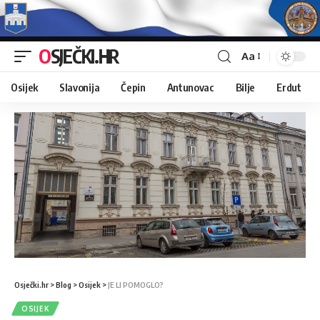
OSJEČKI.HR
Aa
Osijek
Slavonija
Čepin
Antunovac
Bilje
Erdut
Osječki.hr
>
Blog
>
Osijek
>
JE LI POMOGLO?
OSIJEK