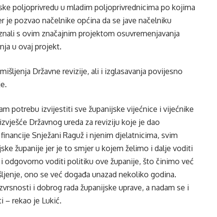
ske poljoprivredu u mladim poljoprivrednicima po kojima
 je pozvao načelnike općina da se jave načelniku
poznali s ovim značajnim projektom osuvremenjavanja
nja u ovaj projekt.
išljenja Državne revizije, ali i izglasavanja povijesno
e.
potrebu izvijestiti sve županijske vijećnice i vijećnike
izvješće Državnog ureda za reviziju koje je dao
financije Snježani Raguž i njenim djelatnicima, svim
ke županije jer je to smjer u kojem želimo i dalje voditi
i odgovorno voditi politiku ove županije, što činimo već
šljenje, ono se već događa unazad nekoliko godina.
izvrsnosti i dobrog rada županijske uprave, a nadam se i
 – rekao je Lukić.