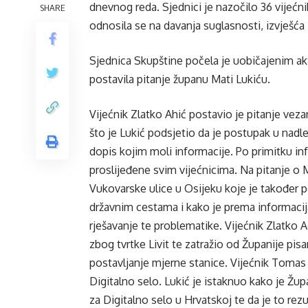
dnevnog reda. Sjednici je nazočilo 36 vijećn
SHARE
odnosila se na davanja suglasnosti, izvješća
Sjednica Skupštine počela je uobičajenim ak
postavila pitanje županu Mati Lukiću.
Vijećnik Zlatko Ahić postavio je pitanje veza
što je Lukić podsjetio da je postupak u nadl
dopis kojim moli informacije. Po primitku in
proslijeđene svim vijećnicima. Na pitanje o 
Vukovarske ulice u Osijeku koje je također po
državnim cestama i kako je prema informacij
rješavanje te problematike. Vijećnik Zlatko 
zbog tvrtke Livit te zatražio od Županije pi
postavljanje mjerne stanice. Vijećnik Tomas 
Digitalno selo. Lukić je istaknuo kako je Žup
za Digitalno selo u Hrvatskoj te da je to rez