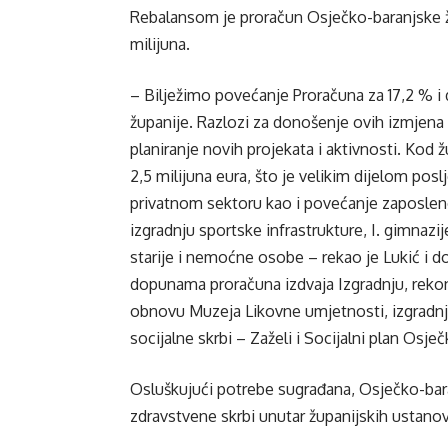
Rebalansom je proračun Osječko-baranjske ž
milijuna.
– Bilježimo povećanje Proračuna za 17,2 % 
županije. Razlozi za donošenje ovih izmjena s
planiranje novih projekata i aktivnosti. Ko
2,5 milijuna eura, što je velikim dijelom po
privatnom sektoru kao i povećanje zaposleno
izgradnju sportske infrastrukture, I. gimnaz
starije i nemoćne osobe – rekao je Lukić i 
dopunama proračuna izdvaja Izgradnju, reko
obnovu Muzeja Likovne umjetnosti, izgradnju
socijalne skrbi – Zaželi i Socijalni plan Osje
Osluškujući potrebe sugrađana, Osječko-bara
zdravstvene skrbi unutar županijskih ustanov