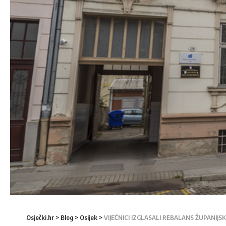
Osječki.hr
>
Blog
>
Osijek
>
VIJEĆNICI IZGLASALI REBALANS ŽUPANIJ