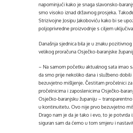
napominjući kako je snaga slavonsko-baranj
smo visoko iznad državnog prosjeka. Također
Strizivojne Josipu Jakoboviću kako bi se u
poljoprivredne proizvodnje s ciljem uključiva
Današnja sjednica bila je u znaku pozitivnog m
velikog proračuna Osječko-baranjske županij
– Na samom početku aktualnog sata imao sam 
da smo prije nekoliko dana i službeno dobili 
bezuvjetno mišljenje. Čestitam pročelnici za 
pročelnicima i zaposlenicima Osječko-baranjs
Osječko-baranjsku županiju – transparentno 
u kontinuitetu. Ovo nije prvo bezuvjetno mi
Drago nam je da je tako i evo, to je potvrda 
siguran sam da ćemo u tom smjeru i nastaviti