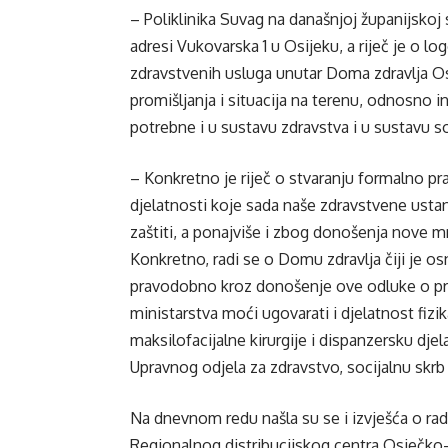
– Poliklinika Suvag na današnjoj županijskoj
adresi Vukovarska 1 u Osijeku, a riječ je o l
zdravstvenih usluga unutar Doma zdravlja Os
promišljanja i situacija na terenu, odnosno 
potrebne i u sustavu zdravstva i u sustavu so
– Konkretno je riječ o stvaranju formalno p
djelatnosti koje sada naše zdravstvene ust
zaštiti, a ponajviše i zbog donošenja nove m
Konkretno, radi se o Domu zdravlja čiji je os
pravodobno kroz donošenje ove odluke o proš
ministarstva moći ugovarati i djelatnost fizik
maksilofacijalne kirurgije i dispanzersku dje
Upravnog odjela za zdravstvo, socijalnu skrb i
Na dnevnom redu našla su se i izvješća o ra
Regionalnog distribucijskog centra Osječko-