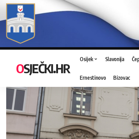
Osijek
Slavonija
Čep
OSJEČKI.HR
Ernestinovo
Bizovac