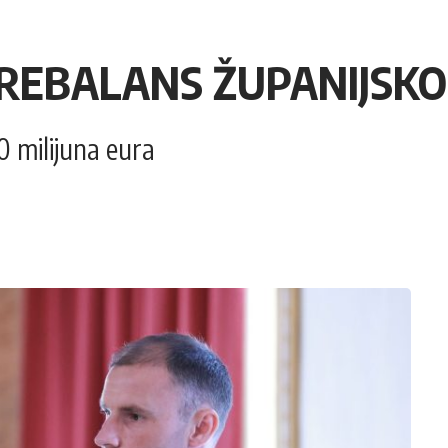
LI REBALANS ŽUPANIJS
 milijuna eura