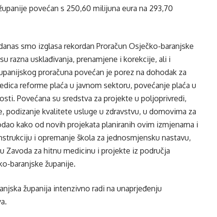
upanije povećan s 250,60 milijuna eura na 293,70
i danas smo izglasa rekordan Proračun Osječko-baranjske
u razna usklađivanja, prenamjene i korekcije, ali i
d županijskog proračuna povećan je porez na dohodak za
sljedica reforme plaća u javnom sektoru, povećanje plaća u
sti. Povećana su sredstva za projekte u poljoprivredi,
ije, podizanje kvalitete usluge u zdravstvu, u domovima za
dodao kako od novih projekata planiranih ovim izmjenama i
nstrukciju i opremanje škola za jednosmjensku nastavu,
 Zavoda za hitnu medicinu i projekte iz područja
čko-baranjske županije.
njska županija intenzivno radi na unaprjeđenju
a.