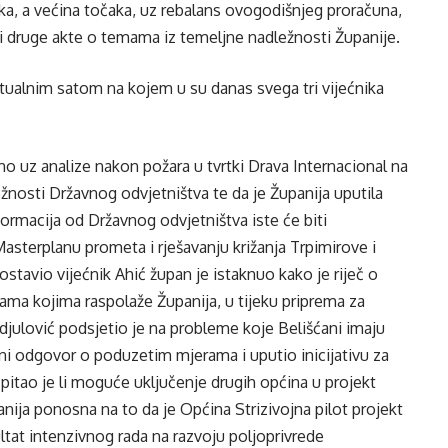
ika, a većina točaka, uz rebalans ovogodišnjeg proračuna,
 i druge akte o temama iz temeljne nadležnosti Županije.
tualnim satom na kojem u su danas svega tri vijećnika
no uz analize nakon požara u tvrtki Drava Internacional na
ežnosti Državnog odvjetništva te da je Županija uputila
formacija od Državnog odvjetništva iste će biti
Masterplanu prometa i rješavanju križanja Trpimirove i
stavio vijećnik Ahić župan je istaknuo kako je riječ o
ama kojima raspolaže Županija, u tijeku priprema za
Adjulović podsjetio je na probleme koje Belišćani imaju
sani odgovor o poduzetim mjerama i uputio inicijativu za
pitao je li moguće uključenje drugih općina u projekt
anija ponosna na to da je Općina Strizivojna pilot projekt
ultat intenzivnog rada na razvoju poljoprivrede