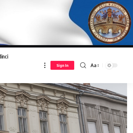
inci
Aa
Sign In