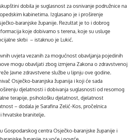
 skupštini dobila je suglasnost za osnivanje podružnice na
ogopedskim kabinetima. Izglasano je i proširenje
ječko-baranjske županije. Rezultat je to i dobrog
informacija koje dobivamo s terena, koje su usluge
cijalne skrbi – istaknuo je Lukić.
ravnih uvjeta vezanih za mogućnost obavljanja pojedinih
anove mogu obavljati zbog izmjena Zakona o zdravstvenoj
reže Javne zdravstvene službe u lipnju ove godine.
nivač Osječko-baranjska županija i koji će sada
irenju djelatnosti i dobivanja suglasnosti od resornog
alne terapije, psihološku djelatnost, djelatnost
latnost – dodala je Sarafina Zelić-Kos, pročelnica
 hrvatske branitelje.
du Gospodarskog centra Osječko-baranjske županije i
baranjske županije za voće i povrće.