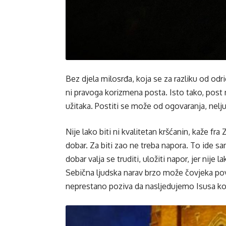
Bez djela milosrđa, koja se za razliku od od
ni pravoga korizmena posta. Isto tako, post 
užitaka. Postiti se može od ogovaranja, nelju
Nije lako biti ni kvalitetan kršćanin, kaže fra
dobar. Za biti zao ne treba napora. To ide sam
dobar valja se truditi, uložiti napor, jer nije 
Sebična ljudska narav brzo može čovjeka povu
neprestano poziva da nasljedujemo Isusa koji