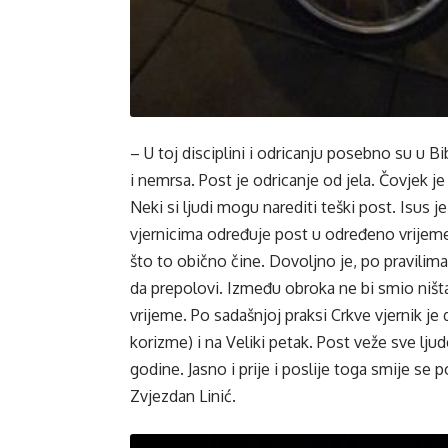
– U toj disciplini i odricanju posebno su u Bi
i nemrsa. Post je odricanje od jela. Čovjek je
Neki si ljudi mogu narediti teški post. Isus
vjernicima određuje post u određeno vrijeme
što to obično čine. Dovoljno je, po pravilim
da prepolovi. Između obroka ne bi smio ništa
vrijeme. Po sadašnjoj praksi Crkve vjernik je
korizme) i na Veliki petak. Post veže sve ljud
godine. Jasno i prije i poslije toga smije se p
Zvjezdan Linić.