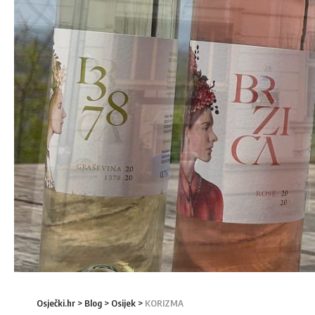
Osječki.hr
>
Blog
>
Osijek
>
KORIZMA