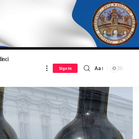
inci
Aa
Sign In