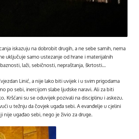
ricanja iskazuju na dobrobit drugih, a ne sebe samih, nema
ne uključuje samo ustezanje od hrane i materijalnih
baznosti, laži, sebičnosti, nepraštanja, škrtosti…
 Zvjezdan Linić, a nije lako biti uvijek i u svim prigodama
o po sebi, inercijom slabe ljudske naravi. Ali za biti
lako. Kršćani su se oduvijek pozivali na disciplinu i askezu.
ći u težnju da čovjek ugađa sebi. A evanđelje u cjelini
 nije ugađao sebi, nego je živio za druge.