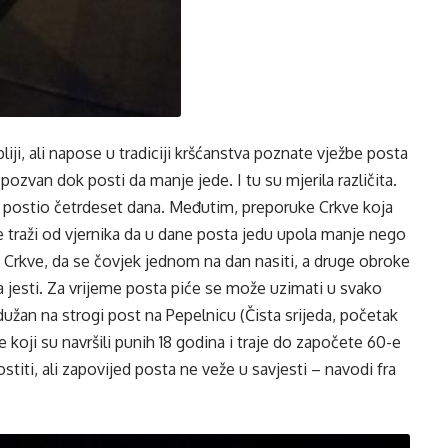
bliji, ali napose u tradiciji kršćanstva poznate vježbe posta
 pozvan dok posti da manje jede. I tu su mjerila različita.
 je postio četrdeset dana. Međutim, preporuke Crkve koja
 traži od vjernika da u dane posta jedu upola manje nego
a Crkve, da se čovjek jednom na dan nasiti, a druge obroke
 jesti. Za vrijeme posta piće se može uzimati u svako
 dužan na strogi post na Pepelnicu (Čista srijeda, početak
e koji su navršili punih 18 godina i traje do započete 60-e
ostiti, ali zapovijed posta ne veže u savjesti – navodi fra