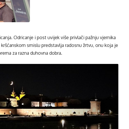
anja. Odricanje i post uvijek više privlači pažnju vjernika
 kršćanskom smislu predstavlja radosnu žrtvu, onu koja je
iprema za razna duhovna dobra.