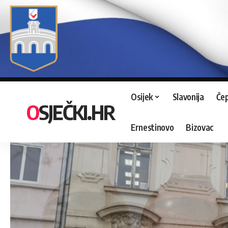
Osijek
Slavonija
Čep
OSJEČKI.HR
Ernestinovo
Bizovac