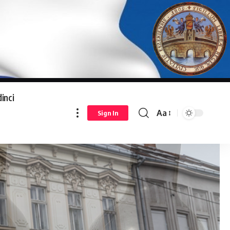
inci
Aa
Sign In