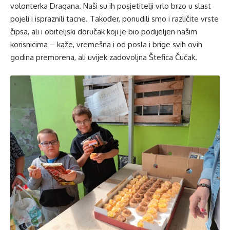
volonterka Dragana. Naši su ih posjetitelji vrlo brzo u slast
pojeli i ispraznili tacne. Također, ponudili smo i različite vrste
čipsa, ali i obiteljski doručak koji je bio podijeljen našim
korisnicima – kaže, vremešna i od posla i brige svih ovih
godina premorena, ali uvijek zadovoljna Štefica Čučak.