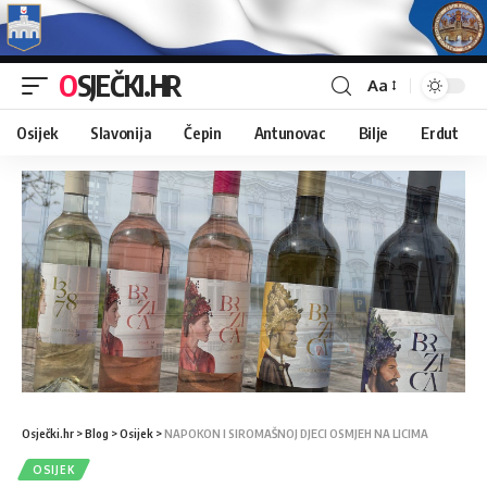
OSJEČKI.HR
Aa
Osijek
Slavonija
Čepin
Antunovac
Bilje
Erdut
Osječki.hr
>
Blog
>
Osijek
>
NAPOKON I SIROMAŠNOJ DJECI OSMJEH NA LICIMA
OSIJEK