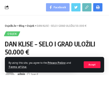
Facebook
Osječki.hr
>
Blog
>
Osijek
>
DAN KLISE – SELO I GRAD ULOŽILI 50.000 €
OSIJEK
DAN KLISE – SELO I GRAD ULOŽILI
50.000 €
By using this site, you agree to the
Privacy Policy
and
Share
1 Min Read
Accept
Terms of Use
.
admin
Last updated: 2023/06/05 at 4:19 PM