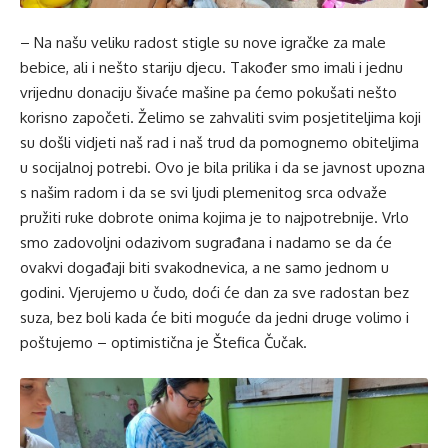
– Na našu veliku radost stigle su nove igračke za male
bebice, ali i nešto stariju djecu. Također smo imali i jednu
vrijednu donaciju šivaće mašine pa ćemo pokušati nešto
korisno započeti. Želimo se zahvaliti svim posjetiteljima koji
su došli vidjeti naš rad i naš trud da pomognemo obiteljima
u socijalnoj potrebi. Ovo je bila prilika i da se javnost upozna
s našim radom i da se svi ljudi plemenitog srca odvaže
pružiti ruke dobrote onima kojima je to najpotrebnije. Vrlo
smo zadovoljni odazivom sugrađana i nadamo se da će
ovakvi događaji biti svakodnevica, a ne samo jednom u
godini. Vjerujemo u čudo, doći će dan za sve radostan bez
suza, bez boli kada će biti moguće da jedni druge volimo i
poštujemo – optimistična je Štefica Čučak.