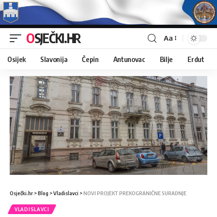
OSJEČKI.HR
Aa
Osijek
Slavonija
Čepin
Antunovac
Bilje
Erdut
Osječki.hr
>
Blog
>
Vladislavci
>
NOVI PROJEKT PREKOGRANIČNE SURADNJE
VLADISLAVCI