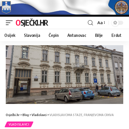
OSJEČKI.HR
Aa
Osijek
Slavonija
Čepin
Antunovac
Bilje
Erdut
Osječki.hr
>
Blog
>
Vladislavci
>
VLADISLAVCIMA STAZE, FRANJEVCIMA CRKVA
VLADISLAVCI