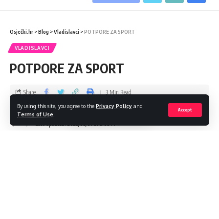
Osječki.hr
>
Blog
>
Vladislavci
>
POTPORE ZA SPORT
VLADISLAVCI
POTPORE ZA SPORT
Share
3 Min Read
By using this site, you agree to the
Privacy Policy
and
Accept
admin
Terms of Use
.
Last updated: 2023/08/01 at 2:05 PM