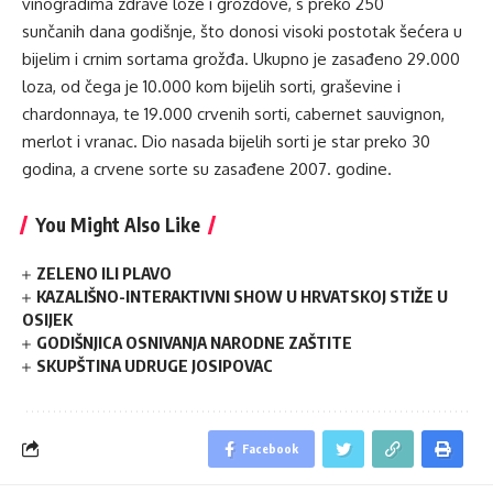
vinogradima zdrave loze i grozdove, s preko 250
sunčanih dana godišnje, što donosi visoki postotak šećera u
bijelim i crnim sortama grožđa. Ukupno je zasađeno 29.000
loza, od čega je 10.000 kom bijelih sorti, graševine i
chardonnaya, te 19.000 crvenih sorti, cabernet sauvignon,
merlot i vranac. Dio nasada bijelih sorti je star preko 30
godina, a crvene sorte su zasađene 2007. godine.
You Might Also Like
ZELENO ILI PLAVO
KAZALIŠNO-INTERAKTIVNI SHOW U HRVATSKOJ STIŽE U
OSIJEK
GODIŠNJICA OSNIVANJA NARODNE ZAŠTITE
SKUPŠTINA UDRUGE JOSIPOVAC
Facebook