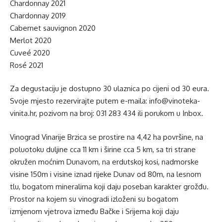
Chardonnay 2021
Chardonnay 2019
Cabernet sauvignon 2020
Merlot 2020
Cuveé 2020
Rosé 2021
Za degustaciju je dostupno 30 ulaznica po cijeni od 30 eura.
Svoje mjesto rezervirajte putem e-maila: info@vinoteka-
vinita.hr, pozivom na broj: 031 283 434 ili porukom u Inbox.
Vinograd Vinarije Brzica se prostire na 4,42 ha površine, na
poluotoku duljine cca 11 km i širine cca 5 km, sa tri strane
okružen moćnim Dunavom, na erdutskoj kosi, nadmorske
visine 150m i visine iznad rijeke Dunav od 80m, na lesnom
tlu, bogatom mineralima koji daju poseban karakter grožđu.
Prostor na kojem su vinogradi izloženi su bogatom
izmjenom vjetrova između Bačke i Srijema koji daju