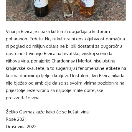
Vinarija Brzica je i oaza kulturnih događaja u kulturom
poharanom Erdutu. No, ni kultura ni gostoljubivost domaćina
ni pogled od milijun dolara ne bi bili dostatni za dugoročnu
opstojnost Vinarije Brzica na hrvatskoj vinskoj sceni da
njihova vina, ponajprije Chardonnay i Merlot, nisu uistinu
kraljevske kvalitete, a to sugeriraju i fenomenalne etikete na
kojima dominiraju ljelje i kraljevi. Uostalom, Ivo Brzica nikada
nije bježao od ambicije da se sa svojim vinima pozicionira na
prijestolje rezervirano za najbolje male obiteljske
proizvođače vina.
Željko Garmaz kaže kako će se kušati vina:
Rosé 2021
Graševina 2022