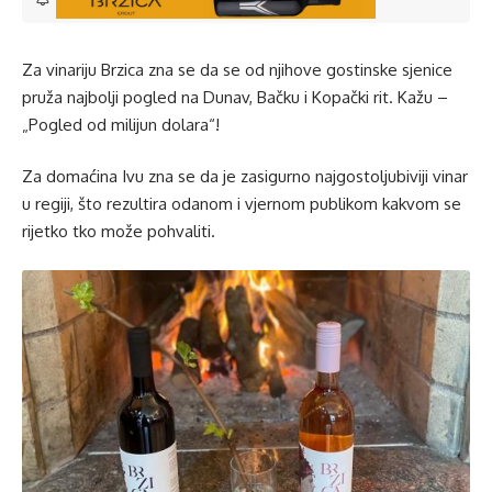
Za vinariju Brzica zna se da se od njihove gostinske sjenice
pruža najbolji pogled na Dunav, Bačku i Kopački rit. Kažu –
„Pogled od milijun dolara“!
Za domaćina Ivu zna se da je zasigurno najgostoljubiviji vinar
u regiji, što rezultira odanom i vjernom publikom kakvom se
rijetko tko može pohvaliti.