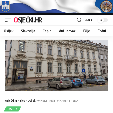
OSJEČKI.HR
Aa
Osijek
Slavonija
Čepin
Antunovac
Bilje
Erdut
Osječki.hr
>
Blog
>
Osijek
>
VINSKE PRIČE – VINARIJA BRZICA
OSIJEK