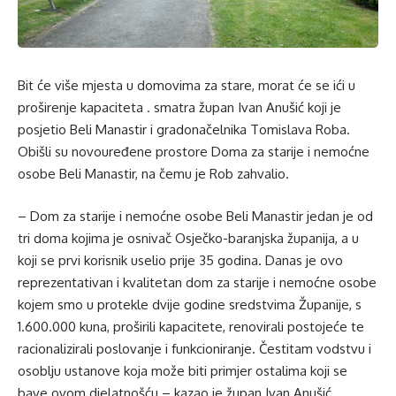
Bit će više mjesta u domovima za stare, morat će se ići u
proširenje kapaciteta . smatra župan Ivan Anušić koji je
posjetio Beli Manastir i gradonačelnika Tomislava Roba.
Obišli su novouređene prostore Doma za starije i nemoćne
osobe Beli Manastir, na čemu je Rob zahvalio.
– Dom za starije i nemoćne osobe Beli Manastir jedan je od
tri doma kojima je osnivač Osječko-baranjska županija, a u
koji se prvi korisnik uselio prije 35 godina. Danas je ovo
reprezentativan i kvalitetan dom za starije i nemoćne osobe
kojem smo u protekle dvije godine sredstvima Županije, s
1.600.000 kuna, proširili kapacitete, renovirali postojeće te
racionalizirali poslovanje i funkcioniranje. Čestitam vodstvu i
osoblju ustanove koja može biti primjer ostalima koji se
bave ovom djelatnošću – kazao je župan Ivan Anušić.