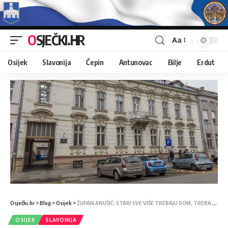
OSJEČKI.HR
Aa
Osijek
Slavonija
Čepin
Antunovac
Bilje
Erdut
Osječki.hr
>
Blog
>
Osijek
>
ŽUPAN ANUŠIĆ: STARI SVE VIŠE TREBAJU DOM, TREBA ŠIRITI MREŽU
OSIJEK
SLAVONIJA