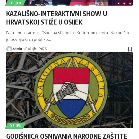
OSIJEK
KAZALIŠNO-INTERAKTIVNI SHOW U
HRVATSKOJ STIŽE U OSIJEK
Darujemo karte za “Spoj na slijepo” u Kulturnom centru Nakon što
je osvojio srca publike
…
admin
13 ožujka, 2026
OSIJEK
GODIŠNJICA OSNIVANJA NARODNE ZAŠTITE