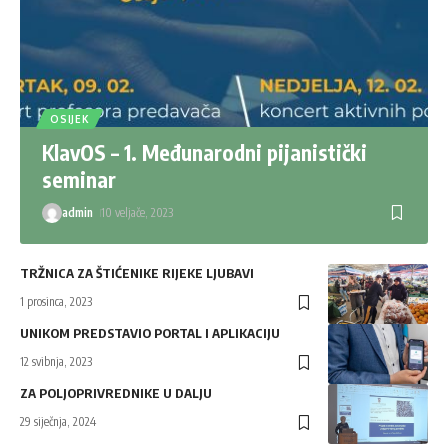
OSIJEK
KlavOS – 1. Međunarodni pijanistički
seminar
admin
10 veljače, 2023
TRŽNICA ZA ŠTIĆENIKE RIJEKE LJUBAVI
1 prosinca, 2023
UNIKOM PREDSTAVIO PORTAL I APLIKACIJU
12 svibnja, 2023
ZA POLJOPRIVREDNIKE U DALJU
29 siječnja, 2024