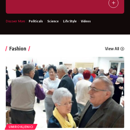
Discover More
:
Politicals
Science
Life Style
Videos
Fashion
View All
UMIROVLJENICI