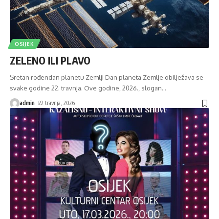
OSIJEK
ZELENO ILI PLAVO
Sretan rođendan planetu Zemlji Dan planeta Zemlje obilježava se
svake godine 22. travnja. Ove godine, 2026., slogan
…
admin
22 travnja, 2026