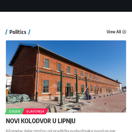
Politics
View All
OSIJEK
SLAVONIJA
NOVI KOLODVOR U LIPNJU
Kilometar dalje istočno od gradilišta podvožnjaka ispod pruge