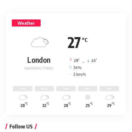
Weather
27
°C
London
°
°
28
_
26
36%
Isprekidani Oblaci
2 km/h
Sub
Ned
Pon
Uto
Sri
°C
°C
°C
°C
°C
28
32
28
25
29
Follow US