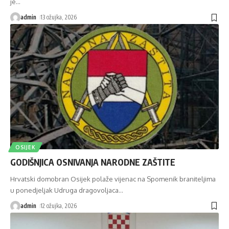
je
…
admin
13 ožujka, 2026
OSIJEK
GODIŠNJICA OSNIVANJA NARODNE ZAŠTITE
Hrvatski domobran Osijek polaže vijenac na Spomenik braniteljima
u ponedjeljak Udruga dragovoljaca
…
admin
12 ožujka, 2026