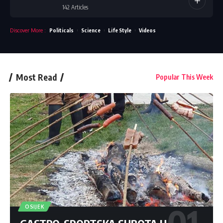
142 Articles
Discover More
:
Politicals
Science
Life Style
Videos
Most Read
Popular This Week
OSIJEK