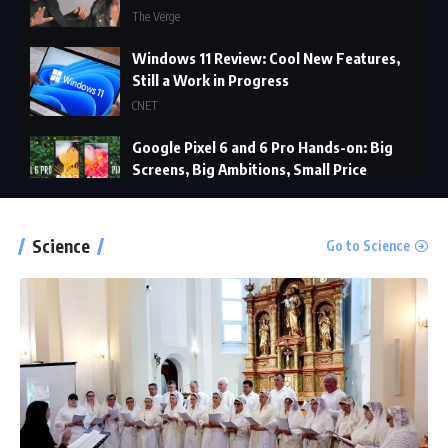
The Verge
Windows 11 Review: Cool New Features,
Still a Work in Progress
CNET
Google Pixel 6 and 6 Pro Hands-on: Big
Screens, Big Ambitions, Small Price
The Verge
MacBook Pro with M1 Pro and M1 Max
Science
Go to Science
Review: Laptop of The Year
The Verge
Windows 11: An Overhaul in Progress
The Verge