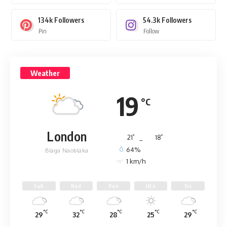
134k
Followers
54.3k
Followers
Pin
Follow
Weather
19
°C
London
°
°
21
_
18
64%
Blaga Naoblaka
1 km/h
Sub
Ned
Pon
Uto
Sri
°C
°C
°C
°C
°C
29
32
28
25
29