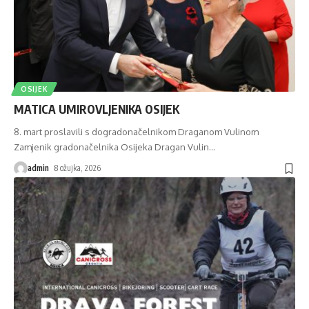
OSIJEK
MATICA UMIROVLJENIKA OSIJEK
8. mart proslavili s dogradonačelnikom Draganom Vulinom
Zamjenik gradonačelnika Osijeka Dragan Vulin
…
admin
8 ožujka, 2026